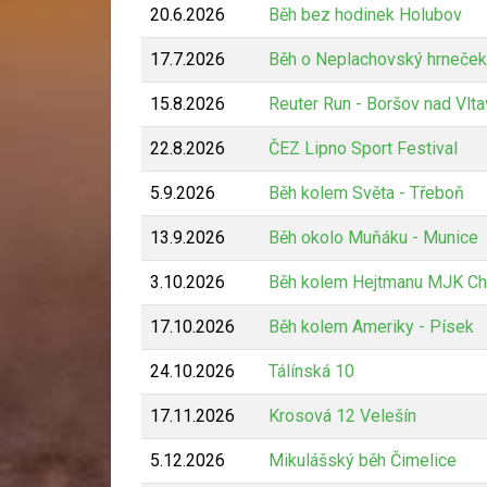
20.6.2026
Běh bez hodinek Holubov
17.7.2026
Běh o Neplachovský hrneček
15.8.2026
Reuter Run - Boršov nad Vlt
22.8.2026
ČEZ Lipno Sport Festival
5.9.2026
Běh kolem Světa - Třeboň
13.9.2026
Běh okolo Muňáku - Munice
3.10.2026
Běh kolem Hejtmanu MJK Ch
17.10.2026
Běh kolem Ameriky - Písek
24.10.2026
Tálínská 10
17.11.2026
Krosová 12 Velešín
5.12.2026
Mikulášský běh Čimelice