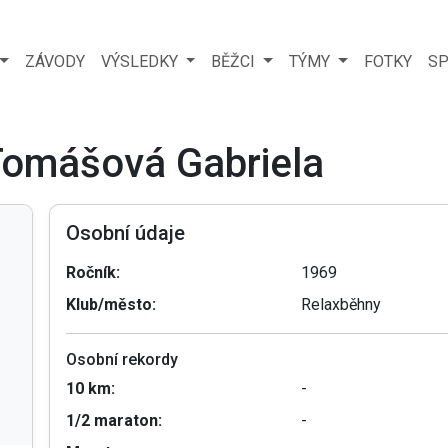
ZÁVODY
VÝSLEDKY
BĚŽCI
TÝMY
FOTKY
SP
 Tomášová Gabriela
Osobní údaje
Ročník:
1969
Klub/město:
Relaxběhny
Osobní rekordy
10 km:
-
1/2 maraton:
-