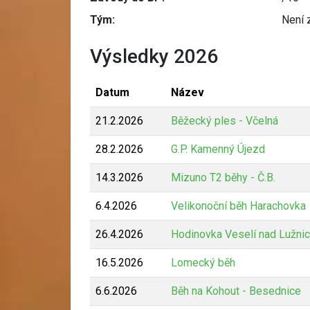
Tým:
Není 
Výsledky 2026
Datum
Název
21.2.2026
Běžecký ples - Včelná
28.2.2026
G.P. Kamenný Újezd
14.3.2026
Mizuno T2 běhy - Č.B.
6.4.2026
Velikonoční běh Harachovka
26.4.2026
Hodinovka Veselí nad Lužnic
16.5.2026
Lomecký běh
6.6.2026
Běh na Kohout - Besednice