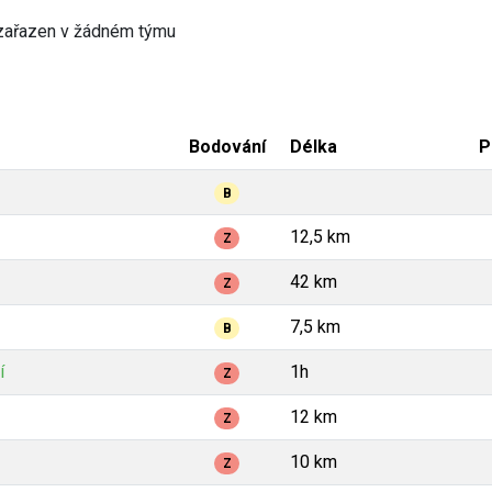
zařazen v žádném týmu
Bodování
Délka
P
B
12,5 km
Z
42 km
Z
7,5 km
B
í
1h
Z
12 km
Z
10 km
Z