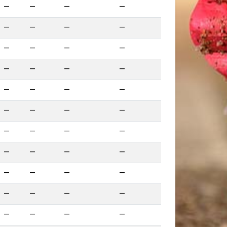
—
—
—
—
—
—
—
—
—
—
—
—
—
—
—
—
—
—
—
—
—
—
—
—
—
—
—
—
—
—
—
—
—
—
—
—
—
—
—
—
—
—
—
—