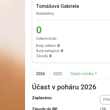
Tomášová Gabriela
Relaxběhny
0
Celkem bodů
Body celkem:
0
Body kategorie:
0
Závodů:
0
2026
2025
Starší ročníky
Účast v poháru 2026
Zaplaceno:
Při
Závody do BP:
/16