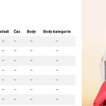
ořadí
Čas
Body
Body kategorie
—
—
—
—
—
—
—
—
—
—
—
—
—
—
—
—
—
—
—
—
—
—
—
—
—
—
—
—