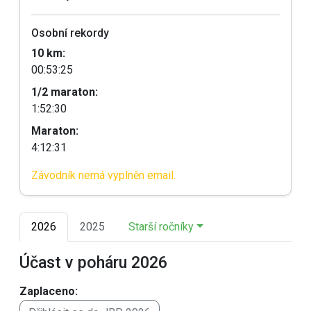
Osobní rekordy
10 km:
00:53:25
1/2 maraton:
1:52:30
Maraton:
4:12:31
Závodník nemá vyplněn email.
2026
2025
Starší ročníky
Účast v poháru 2026
Zaplaceno: