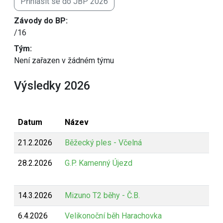
Přihlásit se do JBP 2026
Závody do BP:
/16
Tým:
Není zařazen v žádném týmu
Výsledky 2026
Datum
Název
21.2.2026
Běžecký ples - Včelná
28.2.2026
G.P. Kamenný Újezd
14.3.2026
Mizuno T2 běhy - Č.B.
6.4.2026
Velikonoční běh Harachovka