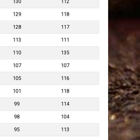
130
112
129
118
128
117
113
111
110
135
107
107
105
116
101
118
99
114
98
104
95
113