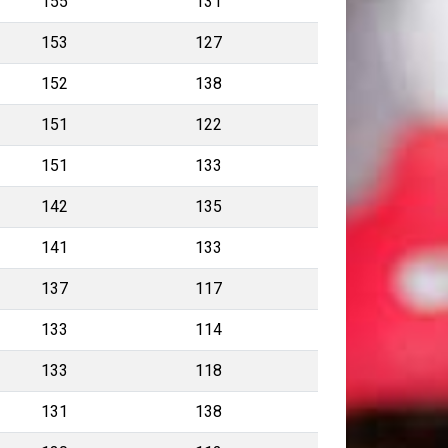
155
131
153
127
152
138
151
122
151
133
142
135
141
133
137
117
133
114
133
118
131
138