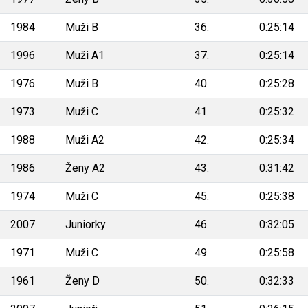
1984
Muži B
36.
0:25:14
1996
Muži A1
37.
0:25:14
1976
Muži B
40.
0:25:28
1973
Muži C
41.
0:25:32
1988
Muži A2
42.
0:25:34
1986
Ženy A2
43.
0:31:42
1974
Muži C
45.
0:25:38
2007
Juniorky
46.
0:32:05
1971
Muži C
49.
0:25:58
1961
Ženy D
50.
0:32:33