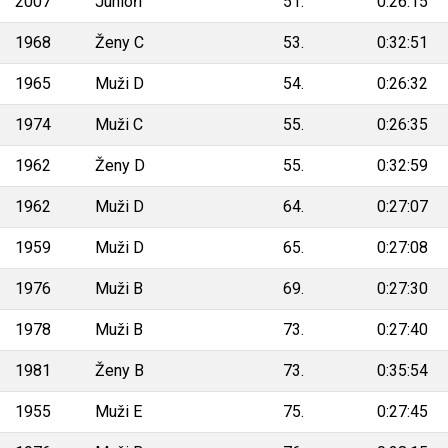
2007
Junioři
51.
0:26:15
1968
Ženy C
53.
0:32:51
1965
Muži D
54.
0:26:32
1974
Muži C
55.
0:26:35
1962
Ženy D
55.
0:32:59
1962
Muži D
64.
0:27:07
1959
Muži D
65.
0:27:08
1976
Muži B
69.
0:27:30
1978
Muži B
73.
0:27:40
1981
Ženy B
73.
0:35:54
1955
Muži E
75.
0:27:45