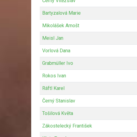
Černý Vítězslav
Bartyzalová Marie
Mikolášek Arnošt
Meisl Jan
Vorlová Dana
Grabmüller Ivo
Rokos Ivan
Ráftl Karel
Černý Stanislav
Tošilová Květa
Zákostelecký František