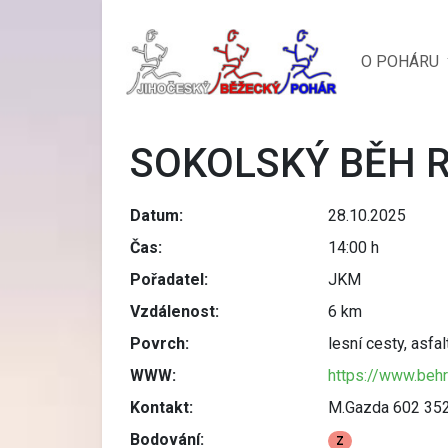
O POHÁRU
SOKOLSKÝ BĚH R
Datum:
28.10.2025
Čas:
14:00 h
Pořadatel:
JKM
Vzdálenost:
6 km
Povrch:
lesní cesty, asfal
WWW:
https://www.beh
Kontakt:
M.Gazda 602 35
Bodování:
Z