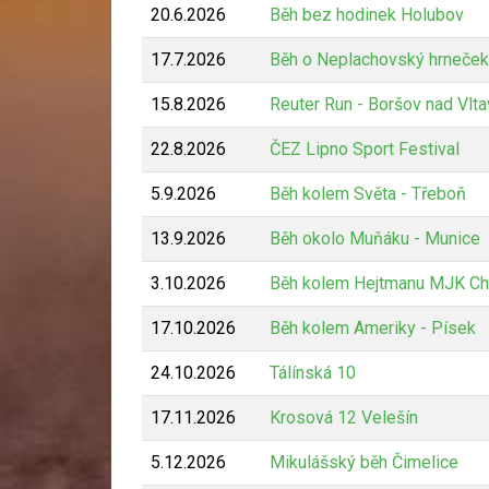
20.6.2026
Běh bez hodinek Holubov
17.7.2026
Běh o Neplachovský hrneček
15.8.2026
Reuter Run - Boršov nad Vlt
22.8.2026
ČEZ Lipno Sport Festival
5.9.2026
Běh kolem Světa - Třeboň
13.9.2026
Běh okolo Muňáku - Munice
3.10.2026
Běh kolem Hejtmanu MJK Ch
17.10.2026
Běh kolem Ameriky - Písek
24.10.2026
Tálínská 10
17.11.2026
Krosová 12 Velešín
5.12.2026
Mikulášský běh Čimelice