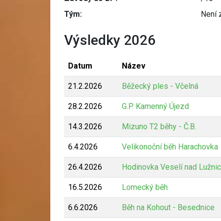
Tým:
Není 
Výsledky 2026
Datum
Název
21.2.2026
Běžecký ples - Včelná
28.2.2026
G.P. Kamenný Újezd
14.3.2026
Mizuno T2 běhy - Č.B.
6.4.2026
Velikonoční běh Harachovka
26.4.2026
Hodinovka Veselí nad Lužnic
16.5.2026
Lomecký běh
6.6.2026
Běh na Kohout - Besednice