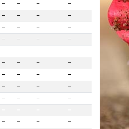
—
—
—
—
—
—
—
—
—
—
—
—
—
—
—
—
—
—
—
—
—
—
—
—
—
—
—
—
—
—
—
—
—
—
—
—
—
—
—
—
—
—
—
—