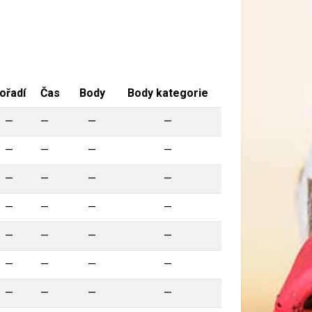
ořadí
Čas
Body
Body kategorie
—
—
—
—
—
—
—
—
—
—
—
—
—
—
—
—
—
—
—
—
—
—
—
—
—
—
—
—