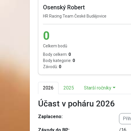
Osenský Robert
HR Racing Team České Budějovice
0
Celkem bodů
Body celkem:
0
Body kategorie:
0
Závodů:
0
2026
2025
Starší ročníky
Účast v poháru 2026
Zaplaceno:
Při
Závody do BP:
/16