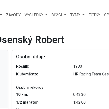
ZÁVODY
VÝSLEDKY
BĚŽCI
TÝMY
FOTKY
SP
 Osenský Robert
Osobní údaje
Ročník:
1980
Klub/město:
HR Racing Team Čes
Osobní rekordy
10 km:
0:43:30
1/2 maraton:
1:42:00