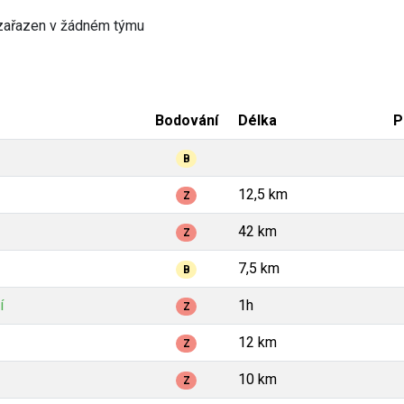
zařazen v žádném týmu
Bodování
Délka
P
B
12,5 km
Z
42 km
Z
7,5 km
B
í
1h
Z
12 km
Z
10 km
Z