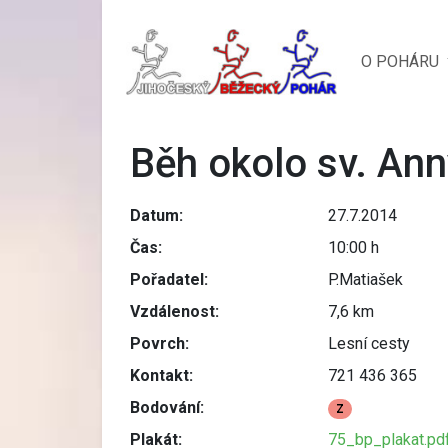
O POHÁRU
Běh okolo sv. An
Datum:
27.7.2014
Čas:
10:00 h
Pořadatel:
P.Matiašek
Vzdálenost:
7,6 km
Povrch:
Lesní cesty
Kontakt:
721 436 365
Bodování:
Z
Plakát:
75_bp_plakat.pd