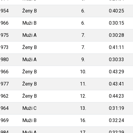
1954
Ženy B
6.
0:40:25
1966
Muži B
6.
0:30:15
1975
Muži A
7.
0:30:28
1973
Ženy B
7.
0:41:11
1980
Muži A
9.
0:30:33
1966
Ženy B
10.
0:43:29
1977
Ženy B
11.
0:43:41
1962
Ženy B
12.
0:44:23
1964
Muži C
13.
0:31:19
1969
Muži B
16.
0:32:24
1984
Muži A
17.
0:32:29