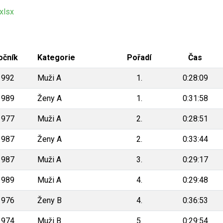
xlsx
očník
Kategorie
Pořadí
Čas
1992
Muži A
1.
0:28:09
1989
Ženy A
1.
0:31:58
1977
Muži A
2.
0:28:51
1987
Ženy A
2.
0:33:44
1987
Muži A
3.
0:29:17
1989
Muži A
4.
0:29:48
1976
Ženy B
4.
0:36:53
1974
Muži B
5.
0:29:54