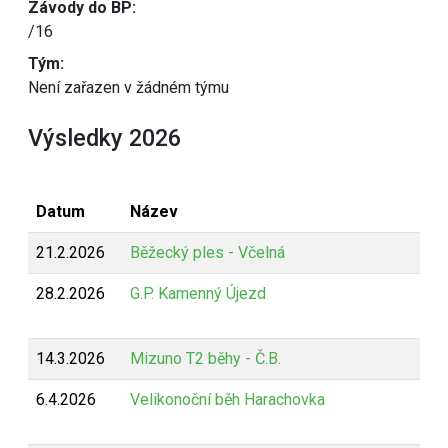
Závody do BP:
/16
Tým:
Není zařazen v žádném týmu
Výsledky 2026
Datum
Název
21.2.2026
Běžecký ples - Včelná
28.2.2026
G.P. Kamenný Újezd
14.3.2026
Mizuno T2 běhy - Č.B.
6.4.2026
Velikonoční běh Harachovka