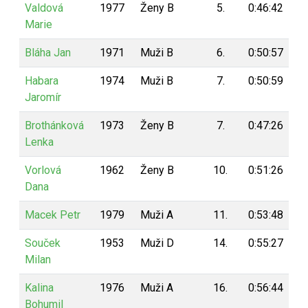
Valdová
1977
Ženy B
5.
0:46:42
9
Marie
Bláha Jan
1971
Muži B
6.
0:50:57
9
Habara
1974
Muži B
7.
0:50:59
9
Jaromír
Brothánková
1973
Ženy B
7.
0:47:26
9
Lenka
Vorlová
1962
Ženy B
10.
0:51:26
9
Dana
Macek Petr
1979
Muži A
11.
0:53:48
8
Souček
1953
Muži D
14.
0:55:27
8
Milan
Kalina
1976
Muži A
16.
0:56:44
8
Bohumil