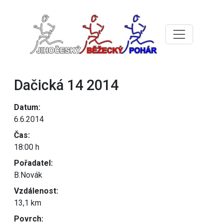
Dačická 14 2014
Datum:
6.6.2014
Čas:
18:00 h
Pořadatel:
B.Novák
Vzdálenost:
13,1 km
Povrch: