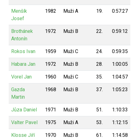
Menšík
1982
Muži A
19.
0:57:27
8
Josef
Brothánek
1972
Muži B
22.
0:59:12
7
Antonín
Rokos Ivan
1959
Muži C
24.
0:59:35
7
Habara Jan
1972
Muži B
28.
1:00:05
7
Vorel Jan
1960
Muži C
35.
1:04:57
6
Gazda
1968
Muži B
37.
1:05:23
6
Martin
Jůza Daniel
1971
Muži B
51.
1:10:33
4
Valter Pavel
1975
Muži A
53.
1:12:15
4
Klosse Jiří
1970
Muži B
61.
1:14:58
3