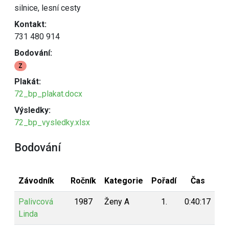
silnice, lesní cesty
Kontakt:
731 480 914
Bodování:
Z
Plakát:
72_bp_plakat.docx
Výsledky:
72_bp_vysledky.xlsx
Bodování
Závodník
Ročník
Kategorie
Pořadí
Čas
Bo
Palivcová
1987
Ženy A
1.
0:40:17
1
Linda