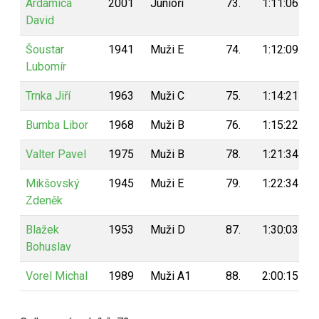
Ardamica
2001
Junioři
73.
1:11:06
David
Šoustar
1941
Muži E
74.
1:12:09
Lubomír
Trnka Jiří
1963
Muži C
75.
1:14:21
Bumba Libor
1968
Muži B
76.
1:15:22
Valter Pavel
1975
Muži B
78.
1:21:34
Mikšovský
1945
Muži E
79.
1:22:34
Zdeněk
Blažek
1953
Muži D
87.
1:30:03
Bohuslav
Vorel Michal
1989
Muži A1
88.
2:00:15