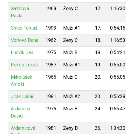
Gazdová
1969
Ženy C
17.
1:16:30
Pavla
Chlup Tomáš
1993
Muži A1
17.
0:54:15
Vorlová Dana
1962
Ženy C
18.
1:16:53
Ludvík Jan
1975
Muži B
18.
0:54:21
Rokos Lukáš
1987
Muži A1
19.
0:55:00
Mikolášek
1965
Muži C
20.
0:55:05
Arnošt
Jirák Lukáš
1981
Muži A2
23.
0:56:28
Ardamica
1976
Muži B
24.
0:56:47
David
Ardamicová
1981
Ženy B
26.
1:34:30