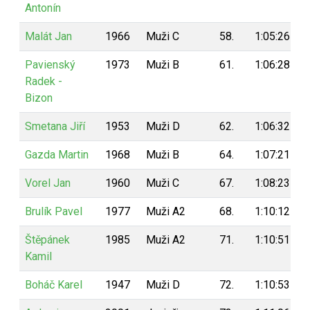
Antonín
Malát Jan
1966
Muži C
58.
1:05:26
Pavienský
1973
Muži B
61.
1:06:28
Radek -
Bizon
Smetana Jiří
1953
Muži D
62.
1:06:32
Gazda Martin
1968
Muži B
64.
1:07:21
Vorel Jan
1960
Muži C
67.
1:08:23
Brulík Pavel
1977
Muži A2
68.
1:10:12
Štěpánek
1985
Muži A2
71.
1:10:51
Kamil
Boháč Karel
1947
Muži D
72.
1:10:53