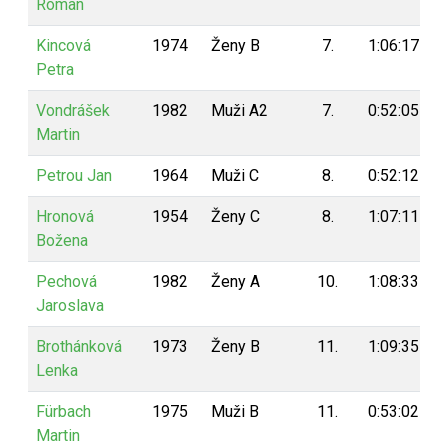
Roman
Kincová
1974
Ženy B
7.
1:06:17
Petra
Vondrášek
1982
Muži A2
7.
0:52:05
Martin
Petrou Jan
1964
Muži C
8.
0:52:12
Hronová
1954
Ženy C
8.
1:07:11
Božena
Pechová
1982
Ženy A
10.
1:08:33
Jaroslava
Brothánková
1973
Ženy B
11.
1:09:35
Lenka
Fürbach
1975
Muži B
11.
0:53:02
Martin