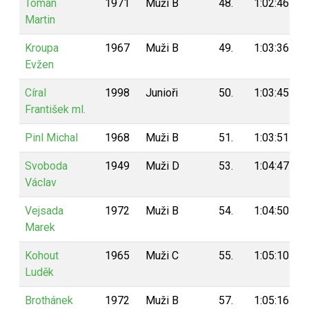
Toman
1971
Muži B
48.
1:02:46
Martin
Kroupa
1967
Muži B
49.
1:03:36
Evžen
Círal
1998
Junioři
50.
1:03:45
František ml.
Pinl Michal
1968
Muži B
51.
1:03:51
Svoboda
1949
Muži D
53.
1:04:47
Václav
Vejsada
1972
Muži B
54.
1:04:50
Marek
Kohout
1965
Muži C
55.
1:05:10
Luděk
Brothánek
1972
Muži B
57.
1:05:16