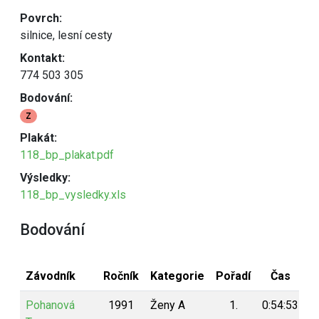
Povrch:
silnice, lesní cesty
Kontakt:
774 503 305
Bodování:
Z
Plakát:
118_bp_plakat.pdf
Výsledky:
118_bp_vysledky.xls
Bodování
Závodník
Ročník
Kategorie
Pořadí
Čas
B
Pohanová
1991
Ženy A
1.
0:54:53