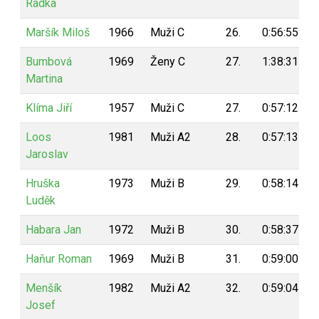
Radka
Maršík Miloš
1966
Muži C
26.
0:56:55
Bumbová
1969
Ženy C
27.
1:38:31
Martina
Klíma Jiří
1957
Muži C
27.
0:57:12
Loos
1981
Muži A2
28.
0:57:13
Jaroslav
Hruška
1973
Muži B
29.
0:58:14
Luděk
Habara Jan
1972
Muži B
30.
0:58:37
Haňur Roman
1969
Muži B
31.
0:59:00
Menšík
1982
Muži A2
32.
0:59:04
Josef