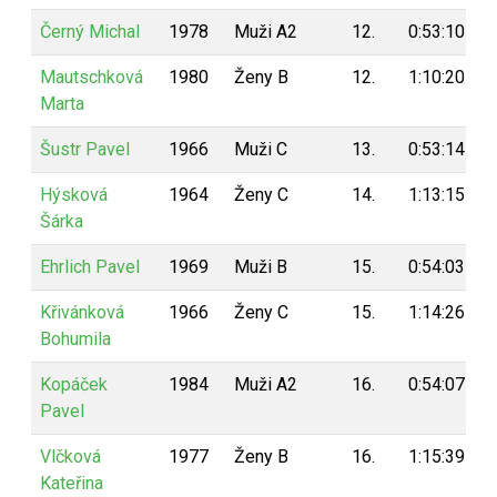
Černý Michal
1978
Muži A2
12.
0:53:10
Mautschková
1980
Ženy B
12.
1:10:20
Marta
Šustr Pavel
1966
Muži C
13.
0:53:14
Hýsková
1964
Ženy C
14.
1:13:15
Šárka
Ehrlich Pavel
1969
Muži B
15.
0:54:03
Křivánková
1966
Ženy C
15.
1:14:26
Bohumila
Kopáček
1984
Muži A2
16.
0:54:07
Pavel
Vlčková
1977
Ženy B
16.
1:15:39
Kateřina