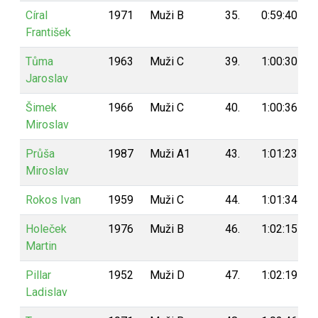
Círal
1971
Muži B
35.
0:59:40
František
Tůma
1963
Muži C
39.
1:00:30
Jaroslav
Šimek
1966
Muži C
40.
1:00:36
Miroslav
Průša
1987
Muži A1
43.
1:01:23
Miroslav
Rokos Ivan
1959
Muži C
44.
1:01:34
Holeček
1976
Muži B
46.
1:02:15
Martin
Pillar
1952
Muži D
47.
1:02:19
Ladislav