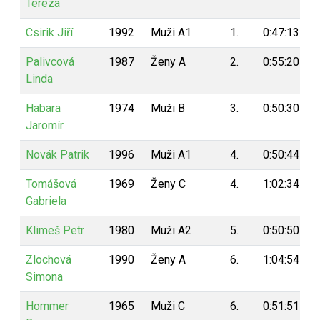
Tereza
Csirik Jiří
1992
Muži A1
1.
0:47:13
Palivcová
1987
Ženy A
2.
0:55:20
Linda
Habara
1974
Muži B
3.
0:50:30
Jaromír
Novák Patrik
1996
Muži A1
4.
0:50:44
Tomášová
1969
Ženy C
4.
1:02:34
Gabriela
Klimeš Petr
1980
Muži A2
5.
0:50:50
Zlochová
1990
Ženy A
6.
1:04:54
Simona
Hommer
1965
Muži C
6.
0:51:51