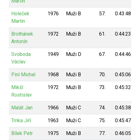
Martin
Holeček
1976
Muži B
57.
0:43:48
Martin
Brothánek
1972
Muži B
61.
0:44:23
Antonín
Svoboda
1949
Muži D
67.
0:44:46
Václav
Pinl Michal
1968
Muži B
70.
0:45:06
Mikšl
1972
Muži B
73.
0:45:32
Rostislav
Malát Jan
1966
Muži C
74.
0:45:38
Trnka Jiří
1963
Muži C
75.
0:45:47
Bílek Petr
1975
Muži B
77.
0:46:05