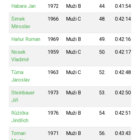
Habara Jan
1972
Muži B
44.
0:41:54
Šimek
1966
Muži C
48.
0:42:14
Miroslav
Haňur Roman
1969
Muži B
49.
0:42:16
Nosek
1959
Muži C
50.
0:42:17
Vladimír
Tůma
1963
Muži C
52.
0:42:48
Jaroslav
Steinbauer
1973
Muži B
53.
0:42:50
Jiří
Růžička
1976
Muži B
54.
0:42:51
Jindřich
Toman
1971
Muži B
56.
0:43:43