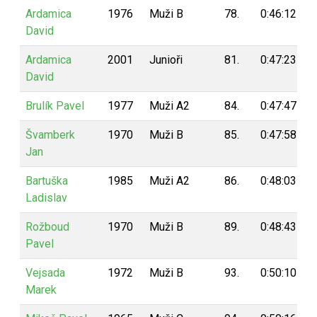
Ardamica
1976
Muži B
78.
0:46:12
David
Ardamica
2001
Junioři
81.
0:47:23
David
Brulík Pavel
1977
Muži A2
84.
0:47:47
Švamberk
1970
Muži B
85.
0:47:58
Jan
Bartuška
1985
Muži A2
86.
0:48:03
Ladislav
Rožboud
1970
Muži B
89.
0:48:43
Pavel
Vejsada
1972
Muži B
93.
0:50:10
Marek