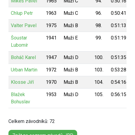
Mikeš Pavel
1965
Muži C
94.
0:50:16
Chlup Petr
1963
Muži C
96.
0:50:41
Valter Pavel
1975
Muži B
98.
0:51:13
Šoustar
1941
Muži E
99.
0:51:19
Lubomír
Boháč Karel
1947
Muži D
100.
0:51:35
Urban Martin
1972
Muži B
103.
0:53:28
Klosse Jiří
1970
Muži B
104.
0:54:16
Blažek
1953
Muži D
105.
0:56:15
Bohuslav
Celkem závodníků: 72