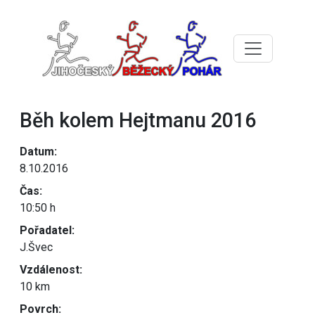
Běh kolem Hejtmanu 2016
Datum:
8.10.2016
Čas:
10:50 h
Pořadatel:
J.Švec
Vzdálenost:
10 km
Povrch: