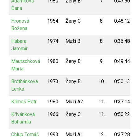
Adámková
1980
Ženy B
7.
0:47:50
Dana
Hronová
1954
Ženy C
8.
0:48:12
Božena
Habara
1974
Muži B
8.
0:36:48
Jaromír
Mautschková
1980
Ženy B
9.
0:49:44
Marta
Brothánková
1973
Ženy B
10.
0:50:13
Lenka
Klimeš Petr
1980
Muži A2
11.
0:37:14
Křivánková
1966
Ženy C
11.
0:50:22
Bohumila
Chlup Tomáš
1993
Muži A1
12.
0:37:28