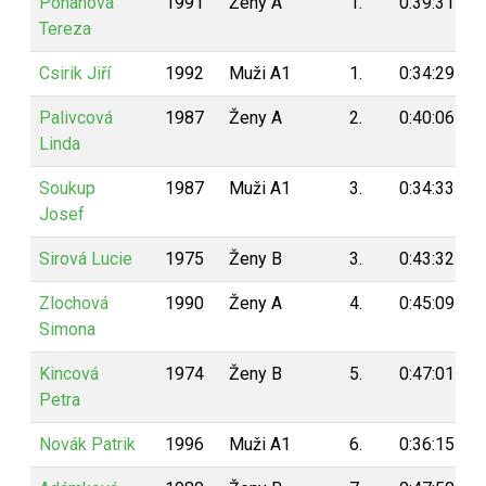
Pohanová
1991
Ženy A
1.
0:39:31
Tereza
Csirik Jiří
1992
Muži A1
1.
0:34:29
Palivcová
1987
Ženy A
2.
0:40:06
Linda
Soukup
1987
Muži A1
3.
0:34:33
Josef
Sirová Lucie
1975
Ženy B
3.
0:43:32
Zlochová
1990
Ženy A
4.
0:45:09
Simona
Kincová
1974
Ženy B
5.
0:47:01
Petra
Novák Patrik
1996
Muži A1
6.
0:36:15