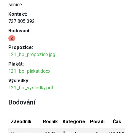
silnice
Kontakt:
727 805 392
Bodování:
Z
Propozice:
121_bp_propozice.jpg
Plakát:
121_bp_plakat.docx
Výsledky:
121_bp_vysledky.pdf
Bodování
Závodník
Ročník
Kategorie
Pořadí
Čas
B