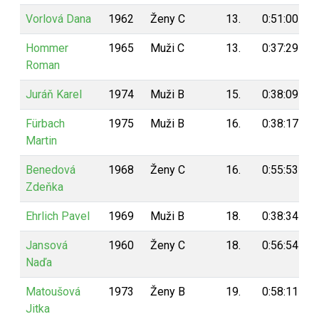
Vorlová Dana
1962
Ženy C
13.
0:51:00
Hommer
1965
Muži C
13.
0:37:29
Roman
Juráň Karel
1974
Muži B
15.
0:38:09
Fürbach
1975
Muži B
16.
0:38:17
Martin
Benedová
1968
Ženy C
16.
0:55:53
Zdeňka
Ehrlich Pavel
1969
Muži B
18.
0:38:34
Jansová
1960
Ženy C
18.
0:56:54
Naďa
Matoušová
1973
Ženy B
19.
0:58:11
Jitka