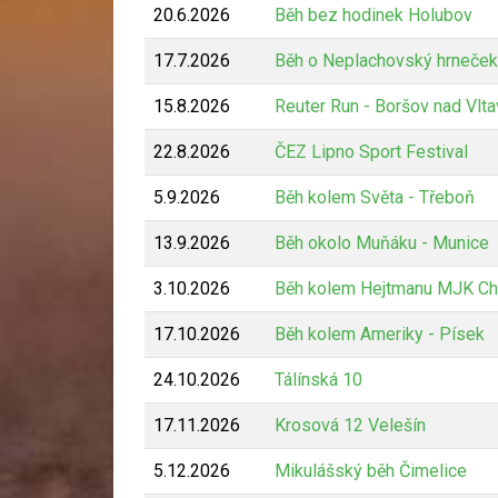
20.6.2026
Běh bez hodinek Holubov
17.7.2026
Běh o Neplachovský hrneček
15.8.2026
Reuter Run - Boršov nad Vlt
22.8.2026
ČEZ Lipno Sport Festival
5.9.2026
Běh kolem Světa - Třeboň
13.9.2026
Běh okolo Muňáku - Munice
3.10.2026
Běh kolem Hejtmanu MJK Ch
17.10.2026
Běh kolem Ameriky - Písek
24.10.2026
Tálínská 10
17.11.2026
Krosová 12 Velešín
5.12.2026
Mikulášský běh Čimelice