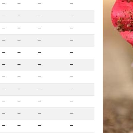
—
—
—
—
—
—
—
—
—
—
—
—
—
—
—
—
—
—
—
—
—
—
—
—
—
—
—
—
—
—
—
—
—
—
—
—
—
—
—
—
—
—
—
—