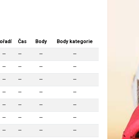
ořadí
Čas
Body
Body kategorie
—
—
—
—
—
—
—
—
—
—
—
—
—
—
—
—
—
—
—
—
—
—
—
—
—
—
—
—