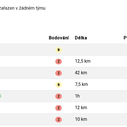
zařazen v žádném týmu
Bodování
Délka
P
B
12,5 km
Z
42 km
Z
7,5 km
B
í
1h
Z
12 km
Z
10 km
Z