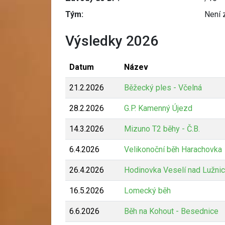
Tým:
Není 
Výsledky 2026
Datum
Název
21.2.2026
Běžecký ples - Včelná
28.2.2026
G.P. Kamenný Újezd
14.3.2026
Mizuno T2 běhy - Č.B.
6.4.2026
Velikonoční běh Harachovka
26.4.2026
Hodinovka Veselí nad Lužnic
16.5.2026
Lomecký běh
6.6.2026
Běh na Kohout - Besednice