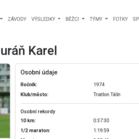
ZÁVODY
VÝSLEDKY
BĚŽCI
TÝMY
FOTKY
SP
Juráň Karel
Osobní údaje
Ročník:
1974
Klub/město:
Triatlon Tálín
Osobní rekordy
10 km:
0:37:30
1/2 maraton:
1:19:59