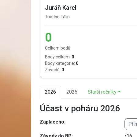
Juráň Karel
Triatlon Tálín
0
Celkem bodů
Body celkem:
0
Body kategorie:
0
Závodů:
0
2026
2025
Starší ročníky
Účast v poháru 2026
Zaplaceno:
Při
Závody do BP:
/16