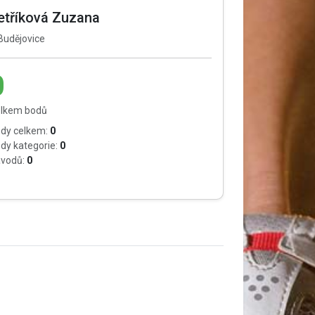
etříková Zuzana
Budějovice
0
lkem bodů
dy celkem:
0
dy kategorie:
0
vodů:
0