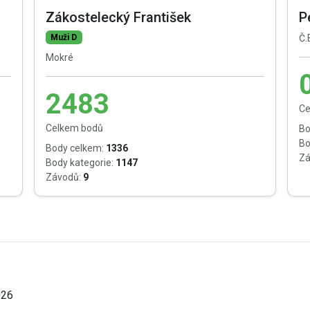
Zákostelecký František
P
Muži D
Č.
Mokré
2483
Ce
Celkem bodů
Bo
Bo
Body celkem:
1336
Zá
Body kategorie:
1147
Závodů:
9
026