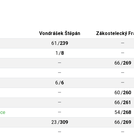
Vondrášek Štěpán
Zákostelecký Fr
61./
239
—
1./
8
—
—
66./
269
—
—
6./
6
—
—
60./
260
—
66./
261
ice
—
54./
268
23./
309
66./
269
—
—