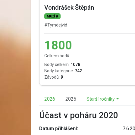
Vondrášek Štěpán
Muži B
#Tymdejvid
1800
Celkem bodů
Body celkem:
1078
Body kategorie:
742
Závodů:
9
2026
2025
Starší ročníky
Účast v poháru 2020
Datum přihlášení:
7.6.2