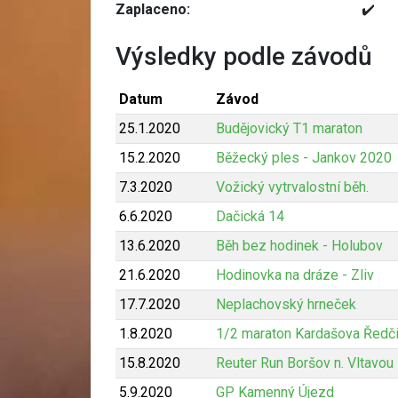
Zaplaceno:
✔️
Výsledky podle závodů
Datum
Závod
25.1.2020
Budějovický T1 maraton
15.2.2020
Běžecký ples - Jankov 2020
7.3.2020
Vožický vytrvalostní běh.
6.6.2020
Dačická 14
13.6.2020
Běh bez hodinek - Holubov
21.6.2020
Hodinovka na dráze - Zliv
17.7.2020
Neplachovský hrneček
1.8.2020
1/2 maraton Kardašova Ředč
15.8.2020
Reuter Run Boršov n. Vltavou
5.9.2020
GP Kamenný Újezd