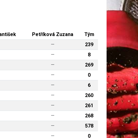
antišek
Petříková Zuzana
Tým
—
239
—
8
—
269
—
0
—
6
—
260
—
261
—
268
—
578
—
0