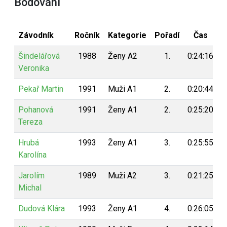
Bodování
Závodník
Ročník
Kategorie
Pořadí
Čas
B
Šindelářová
1988
Ženy A2
1.
0:24:16
Veronika
Pekař Martin
1991
Muži A1
2.
0:20:44
Pohanová
1991
Ženy A1
2.
0:25:20
Tereza
Hrubá
1993
Ženy A1
3.
0:25:55
Karolína
Jarolím
1989
Muži A2
3.
0:21:25
Michal
Dudová Klára
1993
Ženy A1
4.
0:26:05