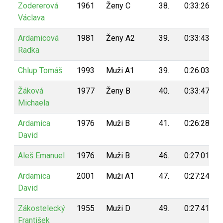
Zodererová
1961
Ženy C
38.
0:33:26
Václava
Ardamicová
1981
Ženy A2
39.
0:33:43
Radka
Chlup Tomáš
1993
Muži A1
39.
0:26:03
Žáková
1977
Ženy B
40.
0:33:47
Michaela
Ardamica
1976
Muži B
41.
0:26:28
David
Aleš Emanuel
1976
Muži B
46.
0:27:01
Ardamica
2001
Muži A1
47.
0:27:24
David
Zákostelecký
1955
Muži D
49.
0:27:41
František