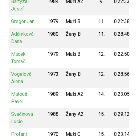
Bartyzal
1984
Muži A2
9.
0:22:33
Josef
Gregor Jan
1979
Muži B
11.
0:22:38
Adámková
1980
Ženy B
11.
0:28:48
Dana
Macek
1979
Muži B
12.
0:22:50
Tomáš
Vogelová
1973
Ženy B
12.
0:28:56
Alena
Matouš
1989
Muži A2
14.
0:23:05
Pavel
Svačinová
1988
Ženy A2
15.
0:29:12
Lucie
Profant
1970
Muži C
15.
0:23:14