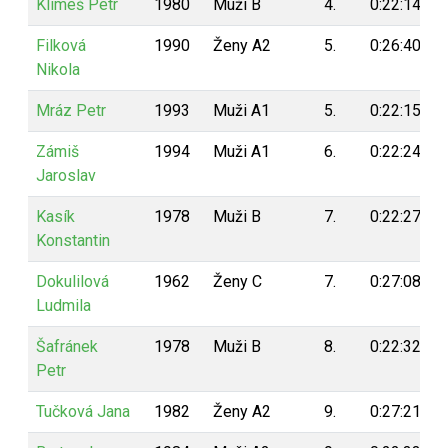
Klimeš Petr
1980
Muži B
4.
0:22:14
Filková
1990
Ženy A2
5.
0:26:40
Nikola
Mráz Petr
1993
Muži A1
5.
0:22:15
Zámiš
1994
Muži A1
6.
0:22:24
Jaroslav
Kasík
1978
Muži B
7.
0:22:27
Konstantin
Dokulilová
1962
Ženy C
7.
0:27:08
Ludmila
Šafránek
1978
Muži B
8.
0:22:32
Petr
Tučková Jana
1982
Ženy A2
9.
0:27:21