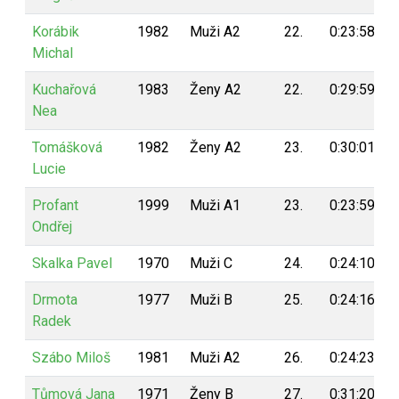
Korábik
1982
Muži A2
22.
0:23:58
Michal
Kuchařová
1983
Ženy A2
22.
0:29:59
Nea
Tomášková
1982
Ženy A2
23.
0:30:01
Lucie
Profant
1999
Muži A1
23.
0:23:59
Ondřej
Skalka Pavel
1970
Muži C
24.
0:24:10
Drmota
1977
Muži B
25.
0:24:16
Radek
Szábo Miloš
1981
Muži A2
26.
0:24:23
Tůmová Jana
1971
Ženy B
27.
0:31:20