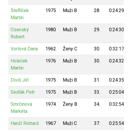
Šteflíček
1975
Muži B
28.
0:24:29
Martin
Osenský
1980
Muži B
29.
0:24:30
Robert
Vorlová Dana
1962
Ženy C
30.
0:32:17
Holeček
1976
Muži B
30.
0:24:32
Martin
Diviš Jiří
1975
Muži B
31.
0:24:35
Sedlák Petr
1975
Muži B
33.
0:25:04
Smrčinová
1974
Ženy B
34.
0:32:54
Markéta
Hanžl Richard
1967
Muži C
37.
0:25:54