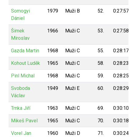
Somogyi
1979
Muži B
52.
0:27:57
Dániel
Šimek
1966
Muži C
53.
0:27:58
Miroslav
Gazda Martin
1968
Muži C
55.
0:28:17
Kohout Luděk
1965
Muži C
58.
0:28:23
Pinl Michal
1968
Muži C
59.
0:28:25
Svoboda
1949
Muži E
60.
0:28:29
Václav
Trnka Jiří
1963
Muži C
69.
0:30:10
Mikeš Pavel
1965
Muži C
70.
0:30:18
Vorel Jan
1960
Muži D
71.
0:30:24