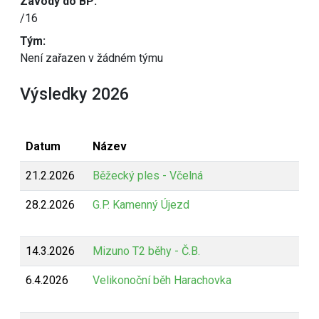
Závody do BP:
/16
Tým:
Není zařazen v žádném týmu
Výsledky 2026
Datum
Název
21.2.2026
Běžecký ples - Včelná
28.2.2026
G.P. Kamenný Újezd
14.3.2026
Mizuno T2 běhy - Č.B.
6.4.2026
Velikonoční běh Harachovka