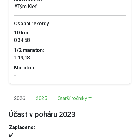
#Tým Kleť
Osobní rekordy
10 km:
0:34:58
1/2 maraton:
1:19;18
Maraton:
-
2026
2025
Starší ročníky
Účast v poháru 2023
Zaplaceno:
✔️