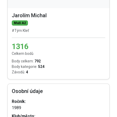
Jarolím Michal
Muži A2
#Tým Kleť
1316
Celkem bodů
Body celkem:
792
Body kategorie:
524
Závodů:
4
Osobní údaje
Ročník:
1989
Klub/město: