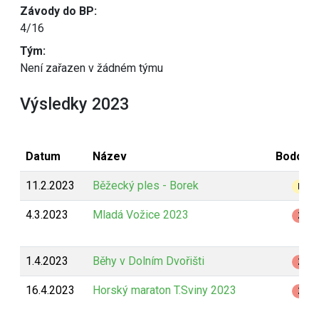
Závody do BP:
4/16
Tým:
Není zařazen v žádném týmu
Výsledky 2023
Datum
Název
Bodová
11.2.2023
Běžecký ples - Borek
B
4.3.2023
Mladá Vožice 2023
Z
1.4.2023
Běhy v Dolním Dvořišti
Z
16.4.2023
Horský maraton T.Sviny 2023
Z