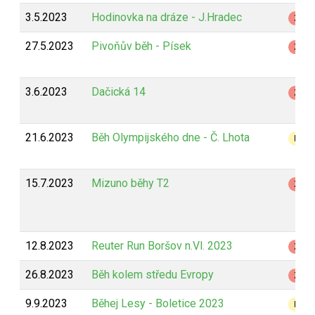
3.5.2023
Hodinovka na dráze - J.Hradec
Z
27.5.2023
Pivoňův běh - Písek
Z
3.6.2023
Dačická 14
Z
21.6.2023
Běh Olympijského dne - Č. Lhota
B
15.7.2023
Mizuno běhy T2
Z
12.8.2023
Reuter Run Boršov n.Vl. 2023
Z
26.8.2023
Běh kolem středu Evropy
Z
9.9.2023
Běhej Lesy - Boletice 2023
B