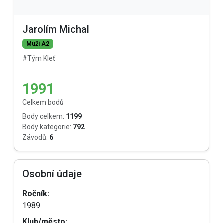
Jarolím Michal
Muži A2
#Tým Kleť
1991
Celkem bodů
Body celkem:
1199
Body kategorie:
792
Závodů:
6
Osobní údaje
Ročník:
1989
Klub/město: