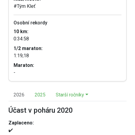
#Tým Kleť
Osobní rekordy
10 km:
0:34:58
1/2 maraton:
1:19;18
Maraton:
-
2026
2025
Starší ročníky
Účast v poháru 2020
Zaplaceno:
✔️