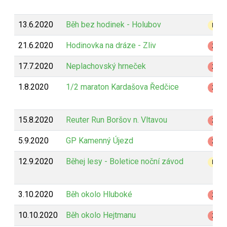
13.6.2020
Běh bez hodinek - Holubov
B
21.6.2020
Hodinovka na dráze - Zliv
Z
17.7.2020
Neplachovský hrneček
Z
1.8.2020
1/2 maraton Kardašova Ředčice
Z
15.8.2020
Reuter Run Boršov n. Vltavou
Z
5.9.2020
GP Kamenný Újezd
Z
12.9.2020
Běhej lesy - Boletice noční závod
B
3.10.2020
Běh okolo Hluboké
Z
10.10.2020
Běh okolo Hejtmanu
Z