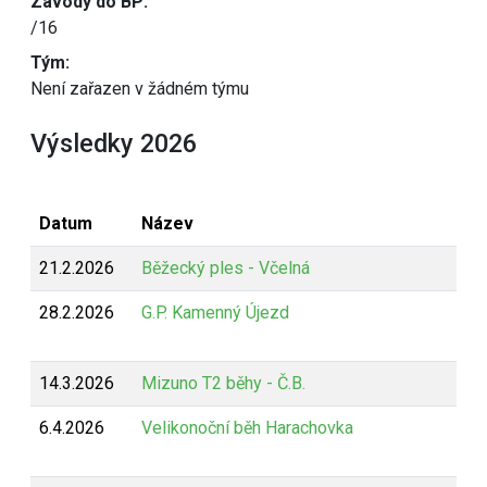
Závody do BP:
/16
Tým:
Není zařazen v žádném týmu
Výsledky 2026
Datum
Název
21.2.2026
Běžecký ples - Včelná
28.2.2026
G.P. Kamenný Újezd
14.3.2026
Mizuno T2 běhy - Č.B.
6.4.2026
Velikonoční běh Harachovka