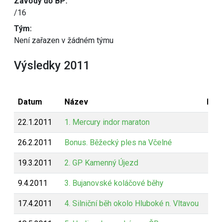
Závody do BP:
/16
Tým:
Není zařazen v žádném týmu
Výsledky 2011
Datum
Název
Bod
22.1.2011
1. Mercury indor maraton
26.2.2011
Bonus. Běžecký ples na Včelné
19.3.2011
2. GP Kamenný Újezd
9.4.2011
3. Bujanovské koláčové běhy
17.4.2011
4. Silniční běh okolo Hluboké n. Vltavou