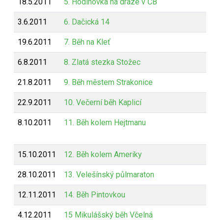
18.5.2011
5. Hodinovka na dráze v ČB
3.6.2011
6. Dačická 14
19.6.2011
7. Běh na Kleť
6.8.2011
8. Zlatá stezka Stožec
21.8.2011
9. Běh městem Strakonice
22.9.2011
10. Večerní běh Kaplicí
8.10.2011
11. Běh kolem Hejtmanu
15.10.2011
12. Běh kolem Ameriky
28.10.2011
13. Velešínský půlmaraton
12.11.2011
14. Běh Pintovkou
4.12.2011
15 Mikulášský běh Včelná