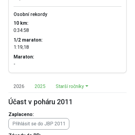
Osobní rekordy
10 km:
0:34:58
1/2 maraton:
1:19;18
Maraton:
-
2026
2025
Starší ročníky
Účast v poháru 2011
Zaplaceno:
Přihlásit se do JBP 2011