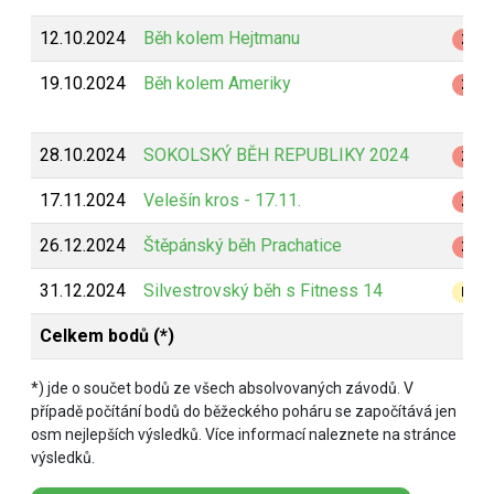
12.10.2024
Běh kolem Hejtmanu
Z
19.10.2024
Běh kolem Ameriky
Z
28.10.2024
SOKOLSKÝ BĚH REPUBLIKY 2024
Z
17.11.2024
Velešín kros - 17.11.
Z
26.12.2024
Štěpánský běh Prachatice
Z
31.12.2024
Silvestrovský běh s Fitness 14
B
Celkem bodů (*)
*) jde o součet bodů ze všech absolvovaných závodů. V
případě počítání bodů do běžeckého poháru se započítává jen
osm nejlepších výsledků. Více informací naleznete na stránce
výsledků.