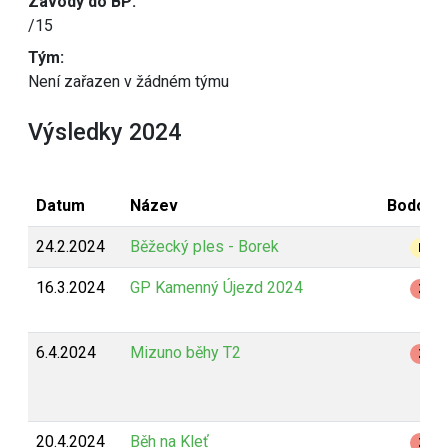
Závody do BP:
/15
Tým:
Není zařazen v žádném týmu
Výsledky 2024
Datum
Název
Bodová
24.2.2024
Běžecký ples - Borek
B
16.3.2024
GP Kamenný Újezd 2024
Z
6.4.2024
Mizuno běhy T2
Z
20.4.2024
Běh na Kleť
Z