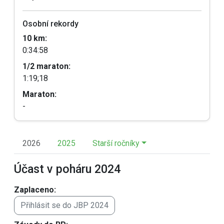
Osobní rekordy
10 km:
0:34:58
1/2 maraton:
1:19;18
Maraton:
-
2026
2025
Starší ročníky
Účast v poháru 2024
Zaplaceno:
Přihlásit se do JBP 2024