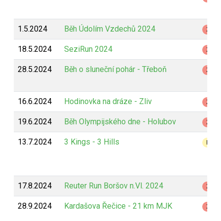
1.5.2024
Běh Údolím Vzdechů 2024
Z
18.5.2024
SeziRun 2024
Z
28.5.2024
Běh o sluneční pohár - Třeboň
Z
16.6.2024
Hodinovka na dráze - Zliv
Z
19.6.2024
Běh Olympijského dne - Holubov
Z
13.7.2024
3 Kings - 3 Hills
B
17.8.2024
Reuter Run Boršov n.Vl. 2024
Z
28.9.2024
Kardašova Řečice - 21 km MJK
Z