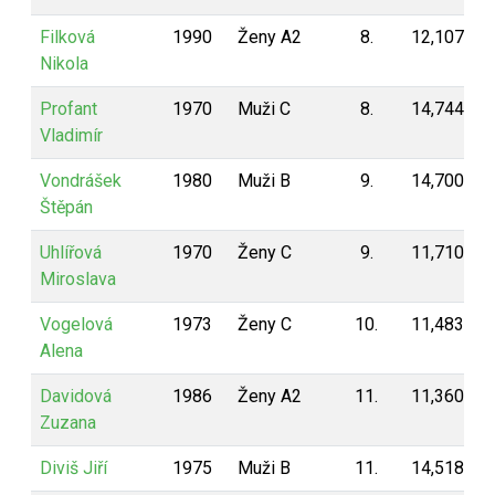
Filková
1990
Ženy A2
8.
12,107
Nikola
Profant
1970
Muži C
8.
14,744
Vladimír
Vondrášek
1980
Muži B
9.
14,700
Štěpán
Uhlířová
1970
Ženy C
9.
11,710
Miroslava
Vogelová
1973
Ženy C
10.
11,483
Alena
Davidová
1986
Ženy A2
11.
11,360
Zuzana
Diviš Jiří
1975
Muži B
11.
14,518