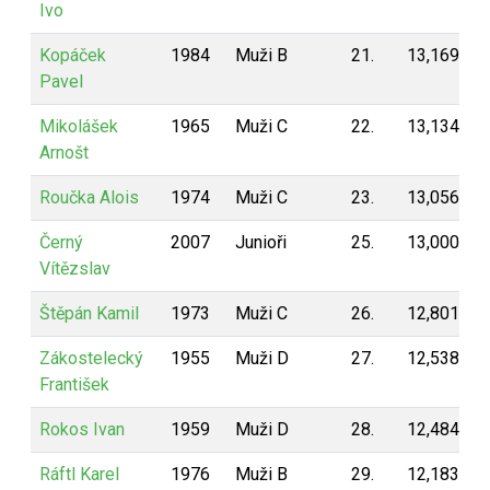
Ivo
Kopáček
1984
Muži B
21.
13,169
Pavel
Mikolášek
1965
Muži C
22.
13,134
Arnošt
Roučka Alois
1974
Muži C
23.
13,056
Černý
2007
Junioři
25.
13,000
Vítězslav
Štěpán Kamil
1973
Muži C
26.
12,801
Zákostelecký
1955
Muži D
27.
12,538
František
Rokos Ivan
1959
Muži D
28.
12,484
Ráftl Karel
1976
Muži B
29.
12,183