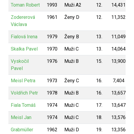
Toman Robert
1993
Muži A2
12.
14,431
Zodererová
1961
Ženy D
12.
11,352
Václava
Fialová Irena
1979
Ženy B
13.
11,049
Skalka Pavel
1970
Muži C
13.
14,064
Vyskočil
1976
Muži B
15.
13,900
Pavel
Meisl Petra
1973
Ženy C
16.
7,404
Voldřich Petr
1978
Muži B
16.
13,657
Fiala Tomáš
1974
Muži C
17.
13,647
Meisl Jan
1974
Muži C
18.
13,576
Grabmüller
1962
Muži D
19.
13,356