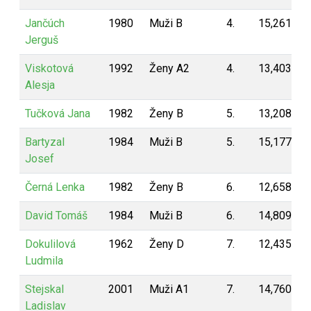
Jančúch
1980
Muži B
4.
15,261
Jerguš
Viskotová
1992
Ženy A2
4.
13,403
Alesja
Tučková Jana
1982
Ženy B
5.
13,208
Bartyzal
1984
Muži B
5.
15,177
Josef
Černá Lenka
1982
Ženy B
6.
12,658
David Tomáš
1984
Muži B
6.
14,809
Dokulilová
1962
Ženy D
7.
12,435
Ludmila
Stejskal
2001
Muži A1
7.
14,760
Ladislav