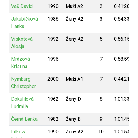
Vaš David
1990
Muži A2
2.
0:41:28
Jakubíčková
1986
Ženy A2
3.
0:54:33
Hanka
Viskotová
1992
Ženy A2
5.
0:56:15
Alesja
Mrázová
1996
7.
0:58:59
Kristina
Nymburg
2000
Muži A1
7.
0:44:21
Christopher
Dokulilová
1962
Ženy D
8.
1:01:33
Ludmila
Černá Lenka
1982
Ženy B
9.
1:01:45
Filková
1990
Ženy A2
10.
1:01:54