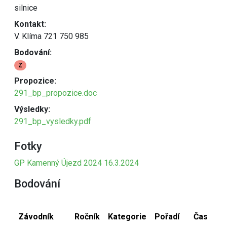
silnice
Kontakt:
V. Klíma 721 750 985
Bodování:
Z
Propozice:
291_bp_propozice.doc
Výsledky:
291_bp_vysledky.pdf
Fotky
GP Kamenný Újezd 2024 16.3.2024
Bodování
Závodník
Ročník
Kategorie
Pořadí
Čas
B