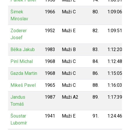
Šimek
1966
Muži C
80.
1:09:06
Miroslav
Zoderer
1952
Muži E
82.
1:09:51
Josef
Bělka Jakub
1983
Muži B
83.
1:12:20
Pinl Michal
1968
Muži C
84.
1:12:48
Gazda Martin
1968
Muži C
86.
1:15:05
Mikeš Pavel
1965
Muži C
88.
1:16:03
Jandus
1987
Muži A2
89.
1:17:39
Tomáš
Šoustar
1941
Muži E
91.
1:24:46
Lubomír