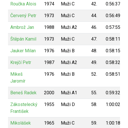
Roučka Alois
1974
Muži C
42.
0:56:37
Červený Petr
1973
Muži C
44.
0:56:49
Ambrož Jan
1988
Muži A2
46.
0:57:55
Štěpán Kamil
1973
Muži C
47.
0:58:11
Jauker Milan
1976
Muži B
48.
0:58:15
Krejčí Petr
1987
Muži A2
49.
0:58:32
Mikeš
1976
Muži B
52.
0:58:51
Jaromír
Beneš Radek
2000
Muži A1
55.
0:59:32
Zákostelecký
1955
Muži D
58.
1:00:02
František
Mikolášek
1965
Muži C
59.
1:00:18