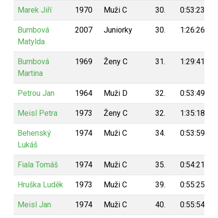
Marek Jiří
1970
Muži C
30.
0:53:23
Bumbová
2007
Juniorky
30.
1:26:26
Matylda
Bumbová
1969
Ženy C
31.
1:29:41
Martina
Petrou Jan
1964
Muži D
32.
0:53:49
Meisl Petra
1973
Ženy C
32.
1:35:18
Behenský
1974
Muži C
34.
0:53:59
Lukáš
Fiala Tomáš
1974
Muži C
35.
0:54:21
Hruška Luděk
1973
Muži C
39.
0:55:25
Meisl Jan
1974
Muži C
40.
0:55:54