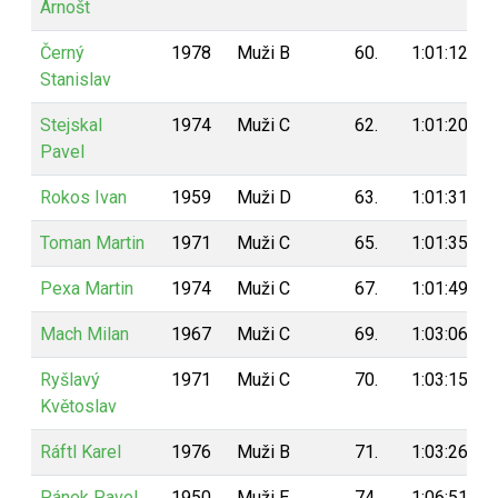
Arnošt
Černý
1978
Muži B
60.
1:01:12
Stanislav
Stejskal
1974
Muži C
62.
1:01:20
Pavel
Rokos Ivan
1959
Muži D
63.
1:01:31
Toman Martin
1971
Muži C
65.
1:01:35
Pexa Martin
1974
Muži C
67.
1:01:49
Mach Milan
1967
Muži C
69.
1:03:06
Ryšlavý
1971
Muži C
70.
1:03:15
Květoslav
Ráftl Karel
1976
Muži B
71.
1:03:26
Pánek Pavel
1950
Muži E
74.
1:06:51