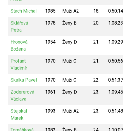
Stach Michal
1985
Muži A2
18.
0:50:14
Sklářová
1978
Ženy B
20.
1:08:23
Petra
Hronová
1954
Ženy D
21.
1:09:29
Božena
Profant
1970
Muži C
21.
0:50:56
Vladimír
Skalka Pavel
1970
Muži C
22.
0:51:37
Zodererová
1961
Ženy D
23.
1:09:45
Václava
Stejskal
1993
Muži A2
23.
0:51:48
Marek
Tomášková
1982
Ženy B
24.
1:10:07