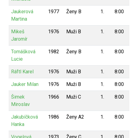
Jaukerová
1977
Ženy B
1.
8:00
8
Martina
Mikeš
1976
Muži B
1.
8:00
8
Jaromír
Tomášková
1982
Ženy B
1.
8:00
8
Lucie
Ráftl Karel
1976
Muži B
1.
8:00
8
Jauker Milan
1976
Muži B
1.
8:00
8
Šimek
1966
Muži C
1.
8:00
8
Miroslav
Jakubíčková
1986
Ženy A2
1.
8:00
8
Hanka
Vogelová
1973
Ženy C
1.
8:00
8