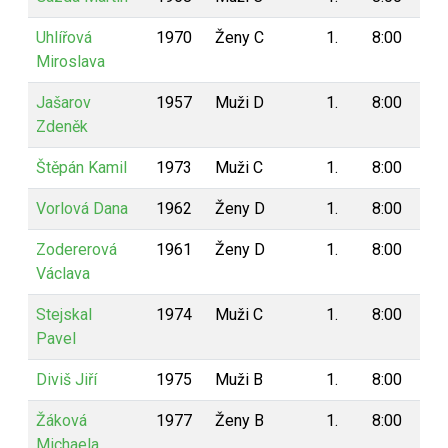
Uhlířová
1970
Ženy C
1.
8:00
8
Miroslava
Jašarov
1957
Muži D
1.
8:00
8
Zdeněk
Štěpán Kamil
1973
Muži C
1.
8:00
8
Vorlová Dana
1962
Ženy D
1.
8:00
8
Zodererová
1961
Ženy D
1.
8:00
8
Václava
Stejskal
1974
Muži C
1.
8:00
8
Pavel
Diviš Jiří
1975
Muži B
1.
8:00
8
Žáková
1977
Ženy B
1.
8:00
8
Michaela