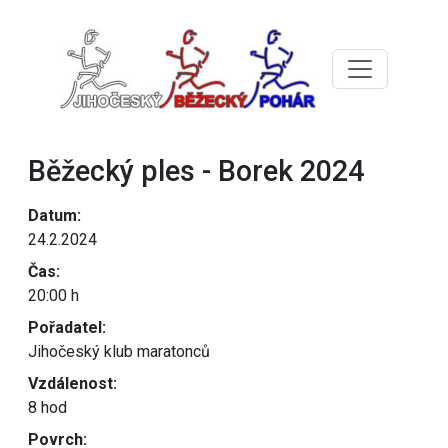
Běžecký ples - Borek 2024
Datum:
24.2.2024
Čas:
20:00 h
Pořadatel:
Jihočeský klub maratonců
Vzdálenost:
8 hod
Povrch: