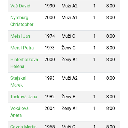
Vaš David
1990
Muži A2
1.
8:00
8
Nymburg
2000
Muži A1
1.
8:00
8
Christopher
Meisl Jan
1974
Muži C
1.
8:00
8
Meisl Petra
1973
Ženy C
1.
8:00
8
Hinterholzová
2000
Ženy A1
1.
8:00
8
Helena
Stejskal
1993
Muži A2
1.
8:00
8
Marek
Tučková Jana
1982
Ženy B
1.
8:00
8
Vokálová
2004
Ženy A1
1.
8:00
8
Aneta
Gazda Martin
1968
Muži C
1.
8:00
8