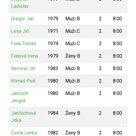
Ladislav
Gregor Jan
1979
Muži B
2.
8:00
4
Lexa Jiří
1971
Muži C
2.
8:00
4
Fiala Tomáš
1974
Muži C
2.
8:00
4
Fialová Irena
1979
Ženy B
2.
8:00
4
Nevoral Jiří
1983
Muži B
2.
8:00
4
Klimeš Petr
1980
Muži B
2.
8:00
4
Jančúch
1980
Muži B
2.
8:00
4
Jerguš
Jančúchová
1984
Ženy B
2.
8:00
4
Jitka
Černá Lenka
1982
Ženy B
2.
8:00
4