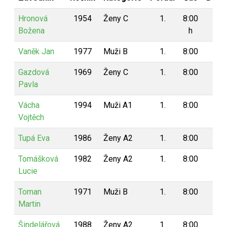
Hronová
1954
Ženy C
1.
8:00
8
Božena
h
Vaněk Jan
1977
Muži B
1.
8:00
8
Gazdová
1969
Ženy C
1.
8:00
8
Pavla
Vácha
1994
Muži A1
1.
8:00
8
Vojtěch
Tupá Eva
1986
Ženy A2
1.
8:00
8
Tomášková
1982
Ženy A2
1.
8:00
8
Lucie
Toman
1971
Muži B
1.
8:00
8
Martin
Šindelářová
1988
Ženy A2
1.
8:00
8