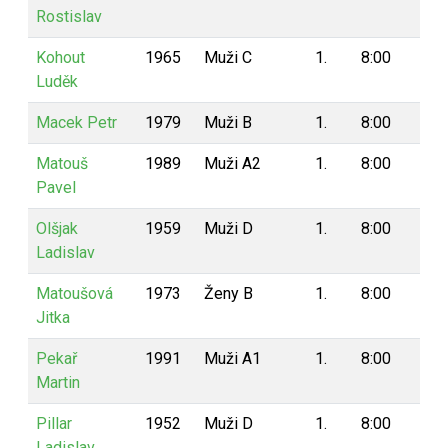
Rostislav
Kohout
1965
Muži C
1.
8:00
8
Luděk
Macek Petr
1979
Muži B
1.
8:00
8
Matouš
1989
Muži A2
1.
8:00
8
Pavel
Olšjak
1959
Muži D
1.
8:00
8
Ladislav
Matoušová
1973
Ženy B
1.
8:00
8
Jitka
Pekař
1991
Muži A1
1.
8:00
8
Martin
Pillar
1952
Muži D
1.
8:00
8
Ladislav