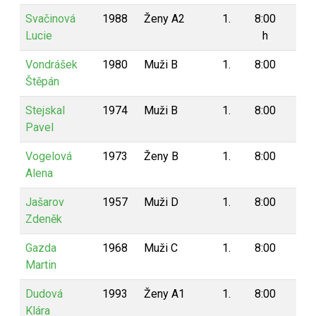
Svačinová
1988
Ženy A2
1.
8:00
8
Lucie
h
Vondrášek
1980
Muži B
1.
8:00
8
Štěpán
Stejskal
1974
Muži B
1.
8:00
8
Pavel
Vogelová
1973
Ženy B
1.
8:00
8
Alena
Jašarov
1957
Muži D
1.
8:00
8
Zdeněk
Gazda
1968
Muži C
1.
8:00
8
Martin
Dudová
1993
Ženy A1
1.
8:00
8
Klára