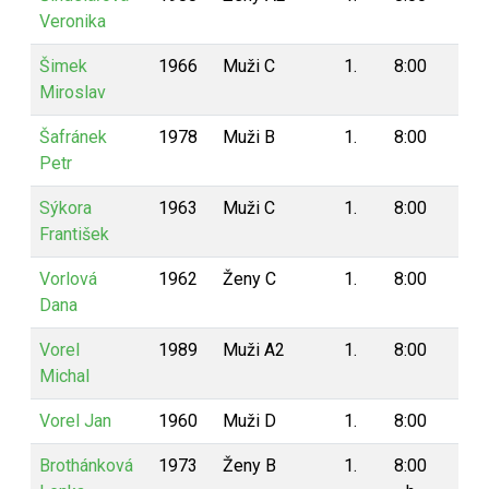
Veronika
Šimek
1966
Muži C
1.
8:00
8
Miroslav
Šafránek
1978
Muži B
1.
8:00
8
Petr
Sýkora
1963
Muži C
1.
8:00
8
František
Vorlová
1962
Ženy C
1.
8:00
8
Dana
Vorel
1989
Muži A2
1.
8:00
8
Michal
Vorel Jan
1960
Muži D
1.
8:00
8
Brothánková
1973
Ženy B
1.
8:00
8