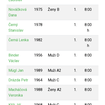
Nováčková
1975
Ženy B
1.
8:00
8
Dana
Černý
1978
1.
8:00
4
Stanislav
h
Černá Lenka
1982
1.
8:00
4
h
Binder
1956
Muži D
1.
8:00
4
Václav
Mügl Jan
1989
Muži A2
1.
8:00
4
Drázda Petr
1964
Muži C
1.
8:00
4
Macháčová
1988
Ženy A2
1.
8:00
4
Veronika
Kříž Jiří
1968
Muži C
1.
8:00
4