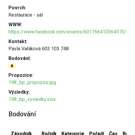
Povrch:
Restaurace - sál
WWW:
https://www.facebook.com/events/601766410564570/
Kontakt:
Pavla Vařáková 603 103 748
Bodování:
B
Propozice:
198_bp_propozice.jpg
Výsledky:
198_bp_vysledky.xlsx
Bodování
Závodník
Ročník
Kategorie
Pořadí
Čas
Body