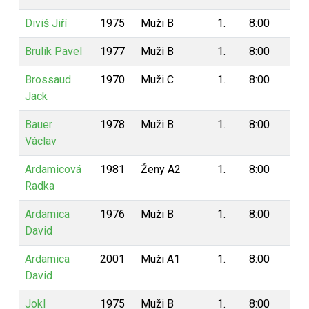
Diviš Jiří
1975
Muži B
1.
8:00
8
Brulík Pavel
1977
Muži B
1.
8:00
8
Brossaud
1970
Muži C
1.
8:00
8
Jack
Bauer
1978
Muži B
1.
8:00
8
Václav
Ardamicová
1981
Ženy A2
1.
8:00
8
Radka
Ardamica
1976
Muži B
1.
8:00
8
David
Ardamica
2001
Muži A1
1.
8:00
8
David
Jokl
1975
Muži B
1.
8:00
8