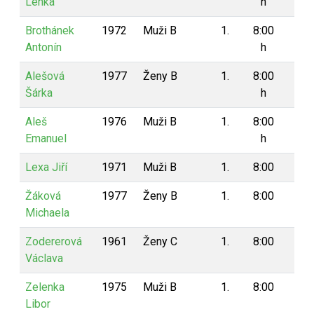
Lenka
h
Brothánek
1972
Muži B
1.
8:00
8
Antonín
h
Alešová
1977
Ženy B
1.
8:00
8
Šárka
h
Aleš
1976
Muži B
1.
8:00
8
Emanuel
h
Lexa Jiří
1971
Muži B
1.
8:00
8
Žáková
1977
Ženy B
1.
8:00
8
Michaela
Zodererová
1961
Ženy C
1.
8:00
8
Václava
Zelenka
1975
Muži B
1.
8:00
8
Libor