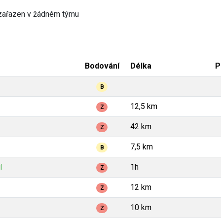
zařazen v žádném týmu
Bodování
Délka
P
B
12,5 km
Z
42 km
Z
7,5 km
B
í
1h
Z
12 km
Z
10 km
Z