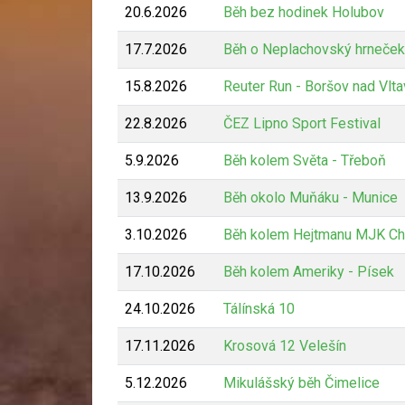
20.6.2026
Běh bez hodinek Holubov
17.7.2026
Běh o Neplachovský hrneček
15.8.2026
Reuter Run - Boršov nad Vlt
22.8.2026
ČEZ Lipno Sport Festival
5.9.2026
Běh kolem Světa - Třeboň
13.9.2026
Běh okolo Muňáku - Munice
3.10.2026
Běh kolem Hejtmanu MJK Ch
17.10.2026
Běh kolem Ameriky - Písek
24.10.2026
Tálínská 10
17.11.2026
Krosová 12 Velešín
5.12.2026
Mikulášský běh Čimelice