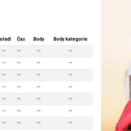
ořadí
Čas
Body
Body kategorie
—
—
—
—
—
—
—
—
—
—
—
—
—
—
—
—
—
—
—
—
—
—
—
—
—
—
—
—