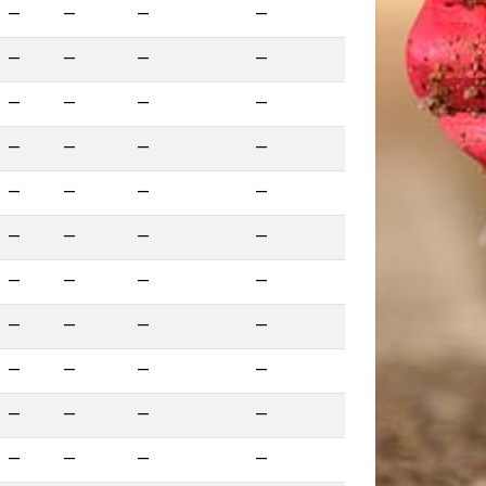
—
—
—
—
—
—
—
—
—
—
—
—
—
—
—
—
—
—
—
—
—
—
—
—
—
—
—
—
—
—
—
—
—
—
—
—
—
—
—
—
—
—
—
—