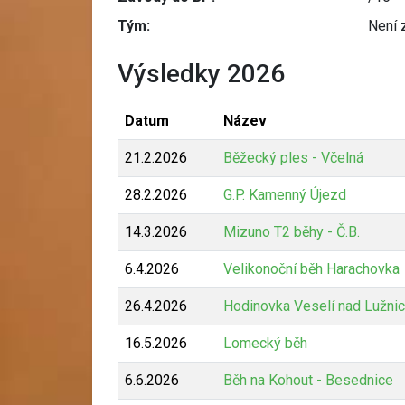
Tým:
Není 
Výsledky 2026
Datum
Název
21.2.2026
Běžecký ples - Včelná
28.2.2026
G.P. Kamenný Újezd
14.3.2026
Mizuno T2 běhy - Č.B.
6.4.2026
Velikonoční běh Harachovka
26.4.2026
Hodinovka Veselí nad Lužnic
16.5.2026
Lomecký běh
6.6.2026
Běh na Kohout - Besednice