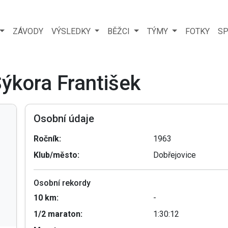
ZÁVODY
VÝSLEDKY
BĚŽCI
TÝMY
FOTKY
SP
Sýkora František
Osobní údaje
Ročník:
1963
Klub/město:
Dobřejovice
Osobní rekordy
10 km:
-
1/2 maraton:
1:30:12