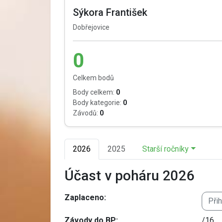
Sýkora František
Dobřejovice
0
Celkem bodů
Body celkem:
0
Body kategorie:
0
Závodů:
0
2026
2025
Starší ročníky
Účast v poháru 2026
Zaplaceno:
Při
Závody do BP:
/16