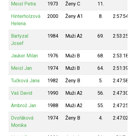
Meisl Petra
1973
Ženy C
11.
Hinterholzová
2000
Ženy A1
8.
2:57:54
Helena
Bartyzal
1984
Muži A2
69.
2:53:25
Josef
Jauker Milan
1976
Muži B
68.
2:53:18
Meisl Jan
1974
Muži B
64.
2:51:39
Tučková Jana
1982
Ženy B
5.
2:47:58
Vaš David
1990
Muži A2
56.
2:47:30
Ambrož Jan
1988
Muži A2
55.
2:47:25
Dvořáková
1974
Ženy B
4.
2:47:02
Monika