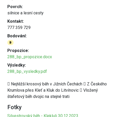
Povrch:
silnice a lesní cesty
Kontakt:
777 359 729
Bodování:
B
Propozice:
288_bp_propozice.docx
Výsledky:
288_bp_vysledky.pdf
 Nejtěžší krosový běh v Jižních Čechách  Z Českého
Krumlova přes Kleť a Kluk do Litvínovic  Vložený
štafetový běh dvojic na stejné trati
Fotky
Silvestrovský běh - Klekluli 30.12.2023