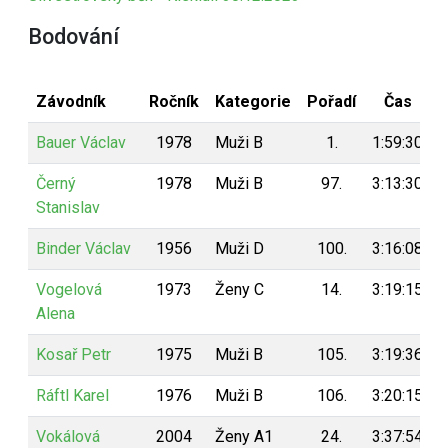
Bodování
Závodník
Ročník
Kategorie
Pořadí
Čas
Bauer Václav
1978
Muži B
1.
1:59:30
Černý
1978
Muži B
97.
3:13:30
Stanislav
Binder Václav
1956
Muži D
100.
3:16:08
Vogelová
1973
Ženy C
14.
3:19:15
Alena
Kosař Petr
1975
Muži B
105.
3:19:36
Ráftl Karel
1976
Muži B
106.
3:20:15
Vokálová
2004
Ženy A1
24.
3:37:54