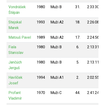
Vondrášek
1980
Muži B
31.
2:33:30
Štěpán
Stejskal
1993
Muži A2
18.
2:26:08
Marek
Matouš Pavel
1989
Muži A2
17.
2:24:56
Fiala
1980
Muži B
6.
2:13:31
Stanislav
Jančúch
1980
Muži B
5.
2:13:11
Jerguš
Havlíček
1994
Muži A1
2.
2:02:55
Josef
Profant
1970
Muži C
44.
2:41:24
Vladimír