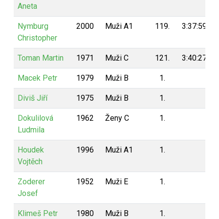
Aneta
Nymburg
2000
Muži A1
119.
3:37:59
Christopher
Toman Martin
1971
Muži C
121.
3:40:27
Macek Petr
1979
Muži B
1.
Diviš Jiří
1975
Muži B
1.
Dokulilová
1962
Ženy C
1.
Ludmila
Houdek
1996
Muži A1
1.
Vojtěch
Zoderer
1952
Muži E
1.
Josef
Klimeš Petr
1980
Muži B
1.