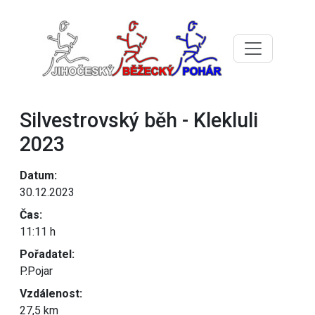
Silvestrovský běh - Klekluli
2023
Datum:
30.12.2023
Čas:
11:11 h
Pořadatel:
P.Pojar
Vzdálenost:
27,5 km