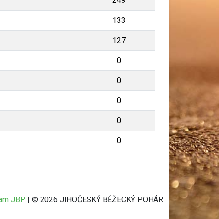
249
133
127
0
0
0
0
0
ram JBP
| © 2026 JIHOČESKÝ BĚŽECKÝ POHÁR