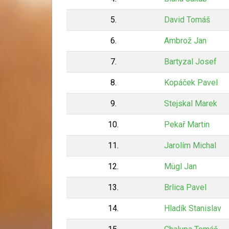
5.
David Tomáš
6.
Ambrož Jan
7.
Bartyzal Josef
8.
Kopáček Pavel
9.
Stejskal Marek
10.
Pekař Martin
11.
Jarolím Michal
12.
Mügl Jan
13.
Brlica Pavel
14.
Hladík Stanislav