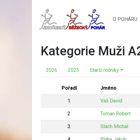
O POHÁRU
Kategorie Muži A
2026
2025
Starší ročníky
Pořadí
Jméno
1.
Vaš David
2.
Toman Robert
3.
Stach Michal
4.
Bláha Jakub