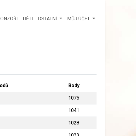
ONZOŘI
DĚTI
OSTATNÍ
MŮJ ÚČET
odů
Body
1075
1041
1028
1023