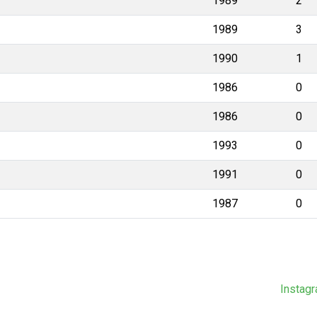
1989
2
1989
3
1990
1
1986
0
1986
0
1993
0
1991
0
1987
0
Instag