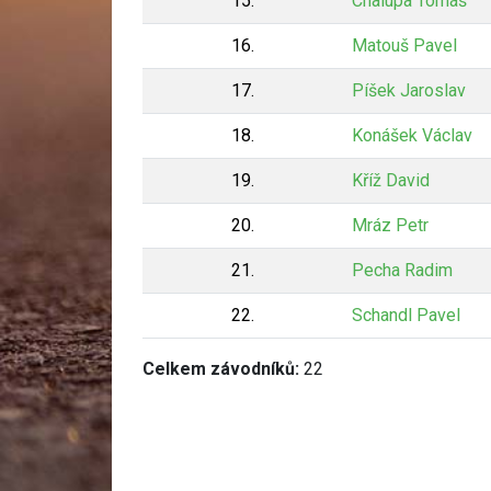
15.
Chalupa Tomáš
16.
Matouš Pavel
17.
Píšek Jaroslav
18.
Konášek Václav
19.
Kříž David
20.
Mráz Petr
21.
Pecha Radim
22.
Schandl Pavel
Celkem závodníků:
22