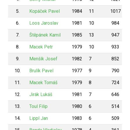
5.
Kopáček Pavel
1984
11
1017
6.
Loos Jaroslav
1981
10
984
7.
Štěpánek Kamil
1985
13
947
8.
Macek Petr
1979
10
933
9.
Menšík Josef
1982
7
852
10.
Brulík Pavel
1977
9
790
11.
Macek Tomáš
1979
8
724
12.
Jirák Lukáš
1981
7
646
13.
Toul Filip
1980
6
514
14.
Lippl Jan
1983
6
509