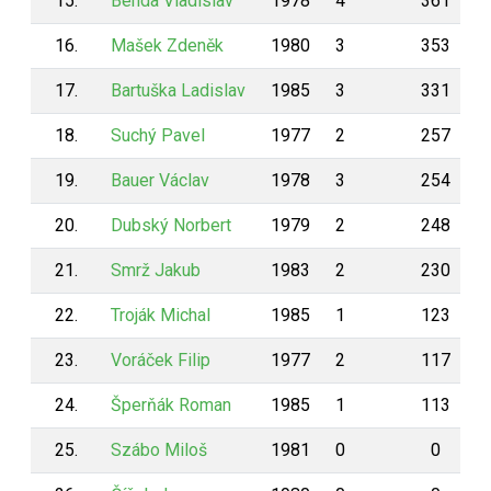
15.
Benda Vladislav
1978
4
361
16.
Mašek Zdeněk
1980
3
353
17.
Bartuška Ladislav
1985
3
331
18.
Suchý Pavel
1977
2
257
19.
Bauer Václav
1978
3
254
20.
Dubský Norbert
1979
2
248
21.
Smrž Jakub
1983
2
230
22.
Troják Michal
1985
1
123
23.
Voráček Filip
1977
2
117
24.
Šperňák Roman
1985
1
113
25.
Szábo Miloš
1981
0
0