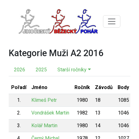
Kategorie Muži A2 2016
2026
2025
Starší ročníky
Pořadí
Jméno
Ročník
Závodů
Body
1.
Klimeš Petr
1980
18
1085
2.
Vondrášek Martin
1982
13
1046
3.
Kolář Martin
1980
14
1046
4.
Černý Michal
1978
12
1027