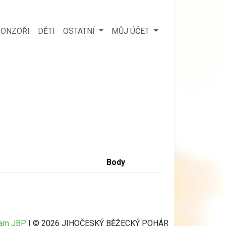
ONZOŘI
DĚTI
OSTATNÍ
MŮJ ÚČET
Body
ram JBP
| © 2026 JIHOČESKÝ BĚŽECKÝ POHÁR