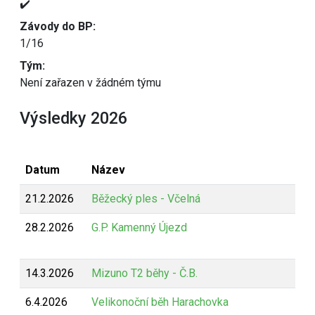
✔️
Závody do BP:
1/16
Tým:
Není zařazen v žádném týmu
Výsledky 2026
Datum
Název
21.2.2026
Běžecký ples - Včelná
28.2.2026
G.P. Kamenný Újezd
14.3.2026
Mizuno T2 běhy - Č.B.
6.4.2026
Velikonoční běh Harachovka