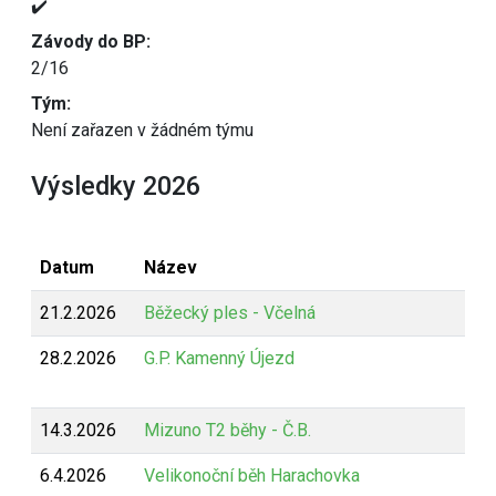
✔️
Závody do BP:
2/16
Tým:
Není zařazen v žádném týmu
Výsledky 2026
Datum
Název
21.2.2026
Běžecký ples - Včelná
28.2.2026
G.P. Kamenný Újezd
14.3.2026
Mizuno T2 běhy - Č.B.
6.4.2026
Velikonoční běh Harachovka