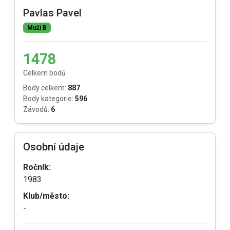
Pavlas Pavel
Muži B
1478
Celkem bodů
Body celkem:
887
Body kategorie:
596
Závodů:
6
Osobní údaje
Ročník:
1983
Klub/město:
-