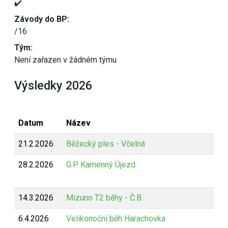
✔️
Závody do BP:
/16
Tým:
Není zařazen v žádném týmu
Výsledky 2026
Datum
Název
21.2.2026
Běžecký ples - Včelná
28.2.2026
G.P. Kamenný Újezd
14.3.2026
Mizuno T2 běhy - Č.B.
6.4.2026
Velikonoční běh Harachovka