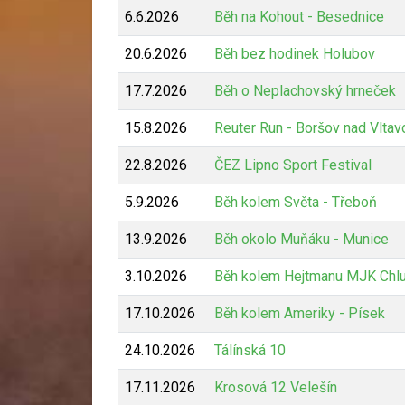
6.6.2026
Běh na Kohout - Besednice
20.6.2026
Běh bez hodinek Holubov
17.7.2026
Běh o Neplachovský hrneček
15.8.2026
Reuter Run - Boršov nad Vltav
22.8.2026
ČEZ Lipno Sport Festival
5.9.2026
Běh kolem Světa - Třeboň
13.9.2026
Běh okolo Muňáku - Munice
3.10.2026
Běh kolem Hejtmanu MJK Chl
17.10.2026
Běh kolem Ameriky - Písek
24.10.2026
Tálínská 10
17.11.2026
Krosová 12 Velešín