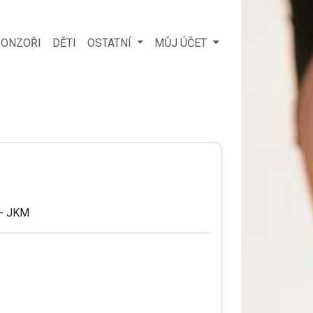
ONZOŘI
DĚTI
OSTATNÍ
MŮJ ÚČET
 - JKM