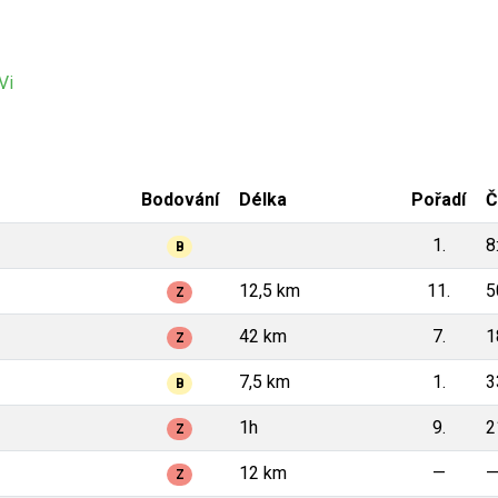
Vi
Bodování
Délka
Pořadí
Č
1.
8
B
12,5 km
11.
5
Z
42 km
7.
1
Z
7,5 km
1.
3
B
1h
9.
2
Z
12 km
—
Z