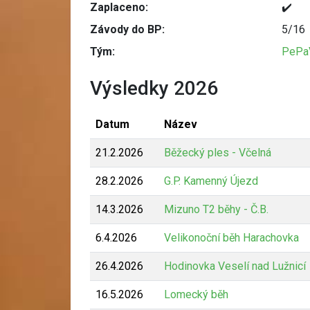
Zaplaceno:
✔️
Závody do BP:
5/16
Tým:
PePa
Výsledky 2026
Datum
Název
21.2.2026
Běžecký ples - Včelná
28.2.2026
G.P. Kamenný Újezd
14.3.2026
Mizuno T2 běhy - Č.B.
6.4.2026
Velikonoční běh Harachovka
26.4.2026
Hodinovka Veselí nad Lužnicí
16.5.2026
Lomecký běh