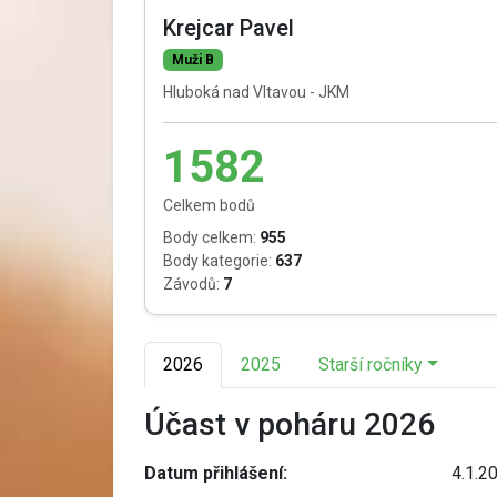
Krejcar Pavel
Muži B
Hluboká nad Vltavou - JKM
1582
Celkem bodů
Body celkem:
955
Body kategorie:
637
Závodů:
7
2026
2025
Starší ročníky
Účast v poháru 2026
Datum přihlášení:
4.1.2