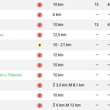
10 km
13.
4
Z
6 km
—
Z
10 km
13.
4
Z
ou
12,5 km
—
Z
10 - 21 km
—
B
12 km
—
Z
10 km
—
Z
um u Třeboně
10 km
—
Z
Ž 3,3 km M 8,1 km
—
Z
10 km
—
Z
Ž 6 km M 12 km
—
Z