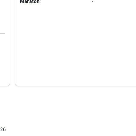
Maraton:
-
026