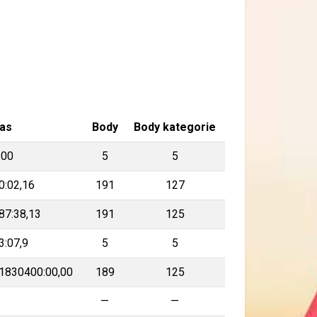
as
Body
Body kategorie
:00
5
5
0:02,16
191
127
87:38,13
191
125
3:07,9
5
5
1830400:00,00
189
125
—
—
—