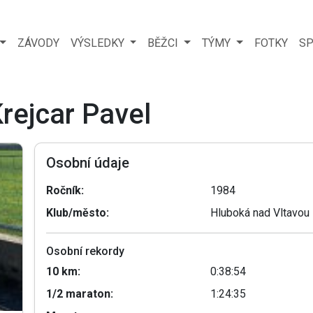
ZÁVODY
VÝSLEDKY
BĚŽCI
TÝMY
FOTKY
SP
Krejcar Pavel
Osobní údaje
Ročník:
1984
Klub/město:
Hluboká nad Vltavou
Osobní rekordy
10 km:
0:38:54
1/2 maraton:
1:24:35