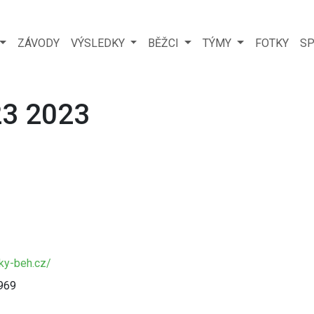
ZÁVODY
VÝSLEDKY
BĚŽCI
TÝMY
FOTKY
SP
23 2023
ky-beh.cz/
 969