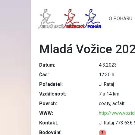
O POHÁRU
Mladá Vožice 20
Datum:
4.3.2023
Čas:
12:30 h
Pořadatel:
J. Rataj
Vzdálenost:
7 a 14 km
Povrch:
cesty, asfalt
WWW:
http://www.vozic
Kontakt:
J. Rataj 773 636
Bodování:
Z