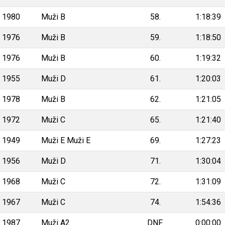
1980
Muži B
58.
1:18:39
1976
Muži B
59.
1:18:50
1976
Muži B
60.
1:19:32
1955
Muži D
61.
1:20:03
1978
Muži B
62.
1:21:05
1972
Muži C
65.
1:21:40
1949
Muži E Muži E
69.
1:27:23
1956
Muži D
71.
1:30:04
1968
Muži C
72.
1:31:09
1967
Muži C
74.
1:54:36
1987
Muži A2
DNF.
0:00:00