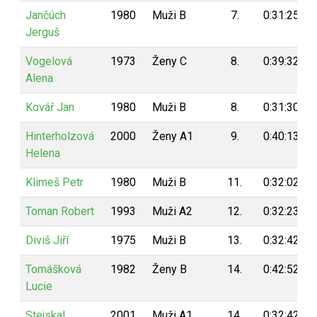
Jančúch
1980
Muži B
7.
0:31:25
Jerguš
Vogelová
1973
Ženy C
8.
0:39:32
Alena
Kovář Jan
1980
Muži B
8.
0:31:30
Hinterholzová
2000
Ženy A1
9.
0:40:13
Helena
Klimeš Petr
1980
Muži B
11.
0:32:02
Toman Robert
1993
Muži A2
12.
0:32:23
Diviš Jiří
1975
Muži B
13.
0:32:42
Tomášková
1982
Ženy B
14.
0:42:52
Lucie
Stejskal
2001
Muži A1
14.
0:32:42