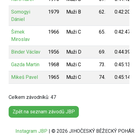
Somogyi
1979
Muži B
62.
0:42:20
Dániel
Šimek
1966
Muži C
65.
0:42:47
Miroslav
Binder Václav
1956
Muži D
69.
0:44:39
Gazda Martin
1968
Muži C
73.
0:45:13
Mikeš Pavel
1965
Muži C
74.
0:45:14
Celkem závodníků: 47
Zpět na seznam závodů JBP
Instagram JBP
| © 2026 JIHOČESKÝ BĚŽECKÝ POHÁR