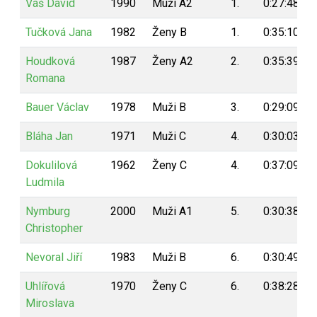
Vaš David
1990
Muži A2
1.
0:27:48
Tučková Jana
1982
Ženy B
1.
0:35:10
Houdková
1987
Ženy A2
2.
0:35:39
Romana
Bauer Václav
1978
Muži B
3.
0:29:09
Bláha Jan
1971
Muži C
4.
0:30:03
Dokulilová
1962
Ženy C
4.
0:37:09
Ludmila
Nymburg
2000
Muži A1
5.
0:30:38
Christopher
Nevoral Jiří
1983
Muži B
6.
0:30:49
Uhlířová
1970
Ženy C
6.
0:38:28
Miroslava