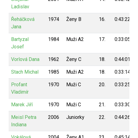
Ladislav
Řeháčková
1974
Ženy B
16.
0:43:22
Jana
Bartyzal
1984
Muži A2
17.
0:33:05
Josef
Vorlová Dana
1962
Ženy C
18.
0:44:01
Stach Michal
1985
Muži A2
18.
0:33:14
Profant
1970
Muži C
20.
0:33:25
Vladimír
Marek Jiří
1970
Muži C
21.
0:33:30
Meisl Petra
2006
Juniorky
22.
0:44:26
Indiana
Vokálová
2004
Ženy A1
23.
0:45:14