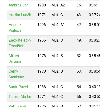
Ambrož Jan
1988
Muži A2
36.
0:36:11
Hruška Luděk
1973
Muži C
43.
0:37:24
Houdek
1996
Muži A1
47.
0:38:07
Vojtěch
Zákostelecký
1955
Muži D
49.
0:38:27
František
Mikeš
1976
Muži B
52.
0:38:48
Jaromír
Černý
1978
Muži B
53.
0:38:56
Stanislav
Šustr Pavel
1966
Muži C
54.
0:40:19
Toman Martin
1971
Muži C
56.
0:40:52
Ráftl Karel
1976
Muži B
57.
0:41:12