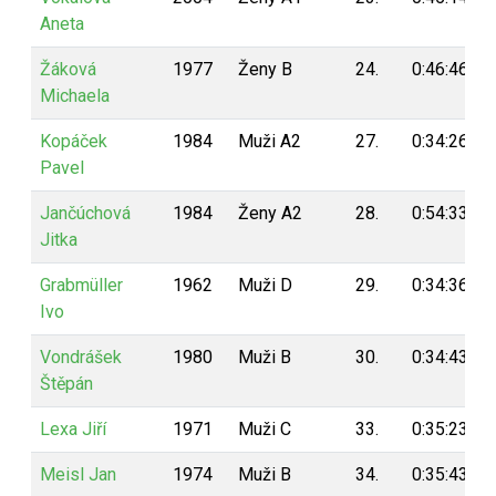
Aneta
Žáková
1977
Ženy B
24.
0:46:46
Michaela
Kopáček
1984
Muži A2
27.
0:34:26
Pavel
Jančúchová
1984
Ženy A2
28.
0:54:33
Jitka
Grabmüller
1962
Muži D
29.
0:34:36
Ivo
Vondrášek
1980
Muži B
30.
0:34:43
Štěpán
Lexa Jiří
1971
Muži C
33.
0:35:23
Meisl Jan
1974
Muži B
34.
0:35:43