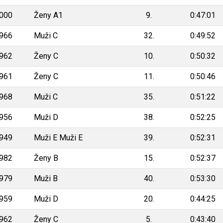
000
Ženy A1
9.
0:47:01
966
Muži C
32.
0:49:52
962
Ženy C
10.
0:50:32
961
Ženy C
11.
0:50:46
968
Muži C
35.
0:51:22
956
Muži D
38.
0:52:25
949
Muži E Muži E
39.
0:52:31
982
Ženy B
15.
0:52:37
979
Muži B
40.
0:53:30
959
Muži D
20.
0:44:25
962
Ženy C
5.
0:43:40