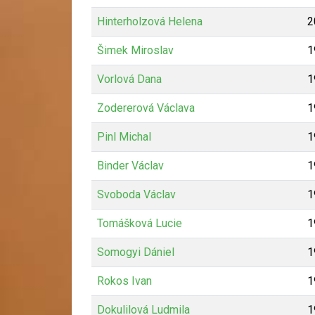
Hinterholzová Helena
2
Šimek Miroslav
1
Vorlová Dana
1
Zodererová Václava
1
Pinl Michal
1
Binder Václav
1
Svoboda Václav
1
Tomášková Lucie
1
Somogyi Dániel
1
Rokos Ivan
1
Dokulilová Ludmila
1