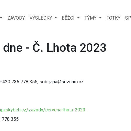
ZÁVODY
VÝSLEDKY
BĚŽCI
TÝMY
FOTKY
SP
 dne - Č. Lhota 2023
 +420 736 778 355, sobi.jana@seznam.cz
mpijskybeh.cz/zavody/cervena-lhota-2023
6 778 355