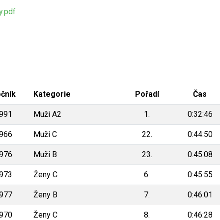
.pdf
čník
Kategorie
Pořadí
Čas
991
Muži A2
1.
0:32:46
966
Muži C
22.
0:44:50
976
Muži B
23.
0:45:08
973
Ženy C
6.
0:45:55
977
Ženy B
7.
0:46:01
970
Ženy C
8.
0:46:28