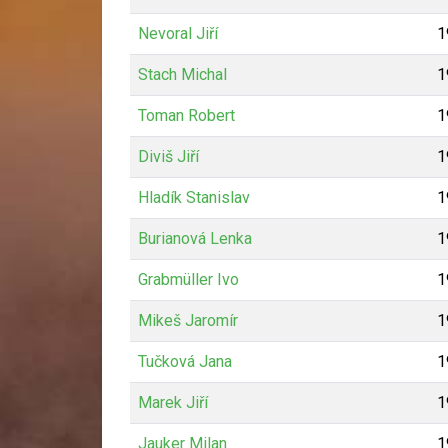
Nevoral Jiří
1
Stach Michal
1
Toman Robert
1
Diviš Jiří
1
Hladík Stanislav
1
Burianová Lenka
1
Grabmüller Ivo
1
Mikeš Jaromír
1
Tučková Jana
1
Marek Jiří
1
Jauker Milan
1