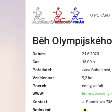
O POHÁRU
Běh Olympijského
Datum:
21.6.2023
Čas:
18:00 h
Pořadatel:
Jana Sobotková,
Vzdálenost:
9,2 km
Povrch:
cesty, asfalt
WWW:
https://www.oly
Kontakt:
J. Sobotková 73
Bodování:
B