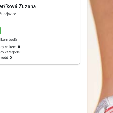
etříková Zuzana
Budějovice
0
lkem bodů
dy celkem:
0
dy kategorie:
0
vodů:
0