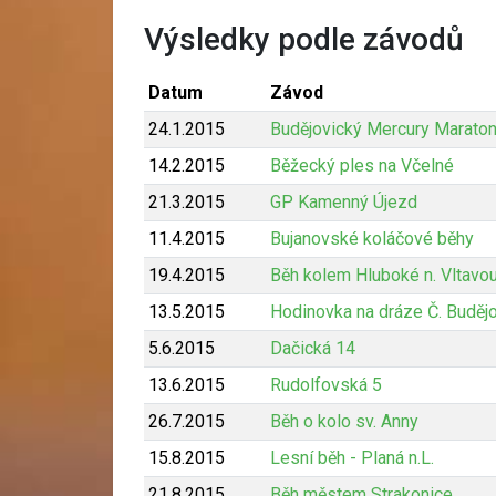
Výsledky podle závodů
Datum
Závod
24.1.2015
Budějovický Mercury Marato
14.2.2015
Běžecký ples na Včelné
21.3.2015
GP Kamenný Újezd
11.4.2015
Bujanovské koláčové běhy
19.4.2015
Běh kolem Hluboké n. Vltavo
13.5.2015
Hodinovka na dráze Č. Buděj
5.6.2015
Dačická 14
13.6.2015
Rudolfovská 5
26.7.2015
Běh o kolo sv. Anny
15.8.2015
Lesní běh - Planá n.L.
21.8.2015
Běh městem Strakonice