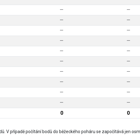
—
—
—
—
—
—
—
—
—
—
—
—
—
—
—
—
—
—
—
—
0
0
ů. V případě počítání bodů do běžeckého poháru se započítává jen osm 