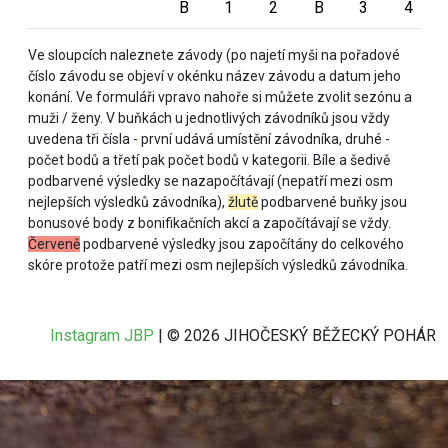
B
1
2
B
3
4
Ve sloupcích naleznete závody (po najetí myši na pořadové
číslo závodu se objeví v okénku název závodu a datum jeho
konání. Ve formuláři vpravo nahoře si můžete zvolit sezónu a
muži / ženy. V buňkách u jednotlivých závodníků jsou vždy
uvedena tři čísla - první udává umístění závodníka, druhé -
počet bodů a třetí pak počet bodů v kategorii. Bíle a šedivě
podbarvené výsledky se nazapočítávají (nepatří mezi osm
nejlepších výsledků závodníka),
žlutě
podbarvené buňky jsou
bonusové body z bonifikačních akcí a započítávají se vždy.
Červeně
podbarvené výsledky jsou započítány do celkového
skóre protože patří mezi osm nejlepších výsledků závodníka.
Instagram JBP
| © 2026 JIHOČESKÝ BĚŽECKÝ POHÁR