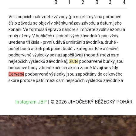
B
1
2
B
3
4
Ve sloupcích naleznete závody (po najetí myši na pořadové
číslo závodu se objeví v okénku název závodu a datum jeho
konání. Ve formuláři vpravo nahoře si můžete zvolit sezónu a
muži / ženy. V buňkách u jednotlivých závodníků jsou vždy
uvedena tři čísla - první udává umístění závodníka, druhé -
počet bodů a třetí pak počet bodů v kategorii. Bíle a šedivě
podbarvené výsledky se nazapočítávají (nepatří mezi osm
nejlepších výsledků závodníka),
žlutě
podbarvené buňky jsou
bonusové body z bonifikačních akcí a započítávají se vždy.
Červeně
podbarvené výsledky jsou započítány do celkového
skóre protože patří mezi osm nejlepších výsledků závodníka.
Instagram JBP
| © 2026 JIHOČESKÝ BĚŽECKÝ POHÁR