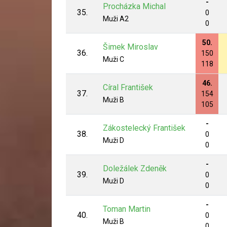
-
Procházka Michal
35.
0
Muži A2
0
50.
Šimek Miroslav
36.
150
Muži C
118
46.
Círal František
37.
154
Muži B
105
-
Zákostelecký František
38.
0
Muži D
0
-
Doležálek Zdeněk
39.
0
Muži D
0
-
Toman Martin
40.
0
Muži B
0