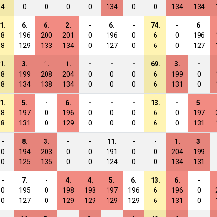
4
0
0
0
0
134
0
0
134
134
1.
6.
6.
2.
-
6.
-
74.
-
6.
8
196
200
201
0
196
0
6
0
196
8
129
133
134
0
127
0
6
0
127
1.
3.
1.
1.
-
-
-
69.
3.
-
8
199
208
204
0
0
0
6
199
0
8
134
138
134
0
0
0
6
131
0
1.
5.
-
6.
-
-
-
13.
-
5.
8
197
0
196
0
0
0
6
0
197
8
131
0
129
0
0
0
6
0
131
-
8.
3.
-
-
11.
-
-
1.
3.
0
194
203
0
0
191
0
0
204
199
0
125
135
0
0
124
0
0
134
131
-
7.
-
4.
4.
5.
6.
13.
6.
-
0
195
0
198
198
197
196
6
196
0
0
127
0
129
129
129
129
6
131
0