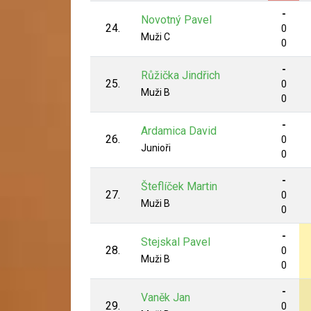
-
Novotný Pavel
24.
0
Muži C
0
-
Růžička Jindřich
25.
0
Muži B
0
-
Ardamica David
26.
0
Junioři
0
-
Šteflíček Martin
27.
0
Muži B
0
-
Stejskal Pavel
28.
0
Muži B
0
-
Vaněk Jan
29.
0