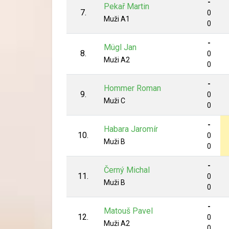
-
Pekař Martin
7.
0
Muži A1
0
-
Mügl Jan
8.
0
Muži A2
0
-
Hommer Roman
9.
0
Muži C
0
-
Habara Jaromír
10.
0
Muži B
0
-
Černý Michal
11.
0
Muži B
0
-
Matouš Pavel
12.
0
Muži A2
0