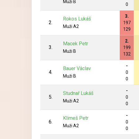
Muži B
0
3.
Rokos Lukáš
2.
197
Muži A2
129
2.
Macek Petr
3.
199
Muži B
132
-
Bauer Václav
4.
0
Muži B
0
-
Studnař Lukáš
5.
0
Muži A2
0
-
Klimeš Petr
6.
0
Muži A2
0