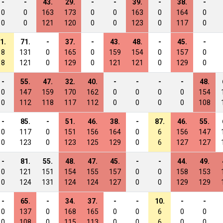
-
-
43.
29.
-
-
39.
-
38.
-
0
0
163
173
0
0
163
0
164
0
0
0
121
120
0
0
123
0
117
0
1.
71.
-
37.
-
43.
48.
-
45.
-
8
131
0
165
0
159
154
0
157
0
8
121
0
129
0
121
121
0
129
0
-
55.
47.
32.
40.
-
-
-
-
48.
0
147
159
170
162
0
0
0
0
154
0
112
118
117
112
0
0
0
0
108
-
85.
-
51.
46.
38.
-
87.
46.
55.
0
117
0
151
156
164
0
6
156
147
0
123
0
123
125
129
0
6
127
127
-
81.
55.
48.
47.
45.
-
-
44.
49.
0
121
151
154
155
157
0
0
158
153
0
124
131
124
124
127
0
0
129
129
-
65.
-
34.
37.
-
-
10.
-
-
0
137
0
168
165
0
0
6
0
0
0
108
0
115
113
0
0
6
0
0