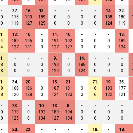
-
27.
16.
13.
-
-
-
-
14.
22.
0
175
190
189
0
0
0
0
188
180
0
119
127
125
0
0
0
0
124
119
1.
13.
10.
-
11.
10.
-
-
-
13.
4
189
196
0
191
192
0
0
0
189
4
127
131
0
127
127
0
0
0
124
1.
-
-
-
9.
-
14.
-
-
-
8
0
0
0
193
0
188
0
0
0
8
0
0
0
129
0
124
0
0
0
1.
34.
20.
-
15.
21.
-
71.
19.
25.
8
168
186
0
187
181
0
6
183
177
8
120
128
0
124
120
0
6
122
121
-
23.
-
10.
13.
8.
-
-
-
-
0
179
0
192
189
194
0
0
0
0
0
125
0
134
127
134
0
0
0
0
-
20.
22.
-
-
-
-
18.
-
18.