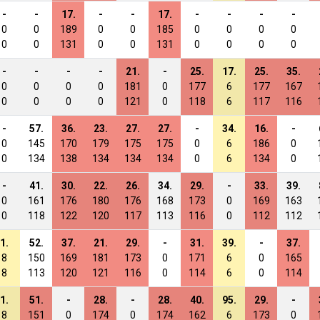
-
-
17.
-
-
17.
-
-
-
-
0
0
189
0
0
185
0
0
0
0
0
0
131
0
0
131
0
0
0
0
-
-
-
-
21.
-
25.
17.
25.
35.
0
0
0
0
181
0
177
6
177
167
0
0
0
0
121
0
118
6
117
116
-
57.
36.
23.
27.
27.
-
34.
16.
-
0
145
170
179
175
175
0
6
186
0
0
134
138
134
134
134
0
6
134
0
-
41.
30.
22.
26.
34.
29.
-
33.
39.
0
161
176
180
176
168
173
0
169
163
0
118
122
120
117
113
116
0
112
112
1.
52.
37.
21.
29.
-
31.
39.
-
37.
8
150
169
181
173
0
171
6
0
165
8
113
120
121
116
0
114
6
0
114
1.
51.
-
28.
-
28.
40.
95.
29.
-
8
151
0
174
0
174
162
6
173
0