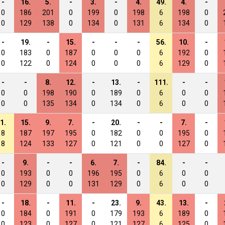
-
16.
5.
-
3.
-
4.
49.
4.
-
0
186
201
0
199
0
198
6
198
0
0
129
138
0
134
0
131
6
134
0
-
19.
-
15.
-
-
-
56.
10.
-
0
183
0
187
0
0
0
6
192
0
0
122
0
124
0
0
0
6
129
0
-
-
8.
12.
-
13.
-
111.
-
-
0
0
198
190
0
189
0
6
0
0
0
0
135
134
0
134
0
6
0
0
1.
15.
9.
7.
-
20.
-
-
7.
-
8
187
197
195
0
182
0
0
195
0
8
124
133
127
0
121
0
0
127
0
-
9.
-
-
6.
7.
-
84.
-
-
0
193
0
0
196
195
0
6
0
0
0
129
0
0
131
129
0
6
0
0
-
18.
-
11.
-
23.
9.
43.
13.
-
0
184
0
191
0
179
193
6
189
0
0
123
0
127
0
121
127
6
125
0