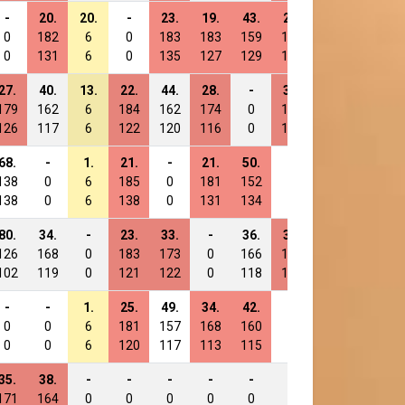
-
20.
20.
-
23.
19.
43.
25.
-
37.
0
182
6
0
183
183
159
181
0
169
0
131
6
0
135
127
129
133
0
129
27.
40.
13.
22.
44.
28.
-
31.
-
51.
179
162
6
184
162
174
0
175
0
155
126
117
6
122
120
116
0
124
0
118
68.
-
1.
21.
-
21.
50.
-
-
85.
138
0
6
185
0
181
152
0
0
121
138
0
6
138
0
131
134
0
0
135
80.
34.
-
23.
33.
-
36.
35.
-
52.
126
168
0
183
173
0
166
171
0
154
102
119
0
121
122
0
118
121
0
117
-
-
1.
25.
49.
34.
42.
-
-
-
0
0
6
181
157
168
160
0
0
0
0
0
6
120
117
113
115
0
0
0
35.
38.
-
-
-
-
-
-
-
65.
171
164
0
0
0
0
0
0
0
141