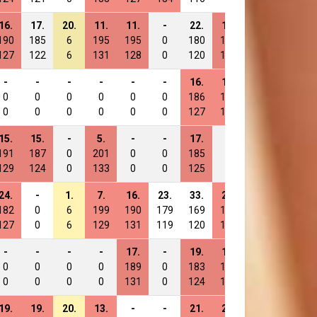
16.
17.
20.
11.
11.
-
22.
15.
15.
-
190
185
6
195
195
0
180
191
187
0
127
122
6
131
128
0
120
126
120
0
-
-
-
-
-
-
16.
13.
-
17.
0
0
0
0
0
0
186
193
0
189
0
0
0
0
0
0
127
133
0
131
15.
15.
-
5.
-
-
17.
-
-
28.
191
187
0
201
0
0
185
0
0
178
129
124
0
133
0
0
125
0
0
126
24.
-
1.
7.
16.
23.
33.
27.
-
39.
182
0
6
199
190
179
169
179
0
167
127
0
6
129
131
119
120
127
0
124
-
-
-
-
17.
-
19.
12.
10.
-
0
0
0
0
189
0
183
194
192
0
0
0
0
0
131
0
124
135
129
0
19.
19.
20.
13.
-
-
21.
21.
-
-