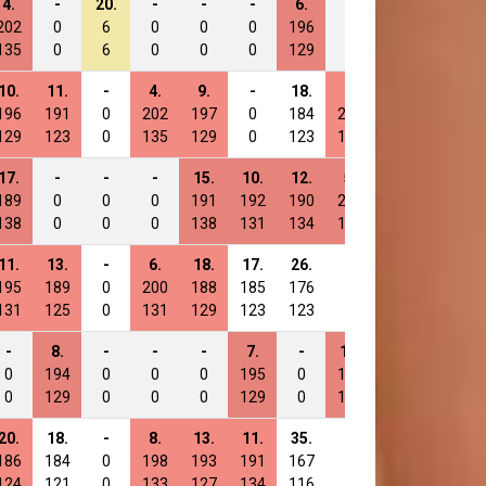
4.
-
20.
-
-
-
6.
-
-
8.
202
0
6
0
0
0
196
0
0
198
135
0
6
0
0
0
129
0
0
129
10.
11.
-
4.
9.
-
18.
2.
6.
23.
196
191
0
202
197
0
184
205
196
183
129
123
0
135
129
0
123
135
127
126
17.
-
-
-
15.
10.
12.
5.
-
11.
189
0
0
0
191
192
190
201
0
195
138
0
0
0
138
131
134
138
0
138
11.
13.
-
6.
18.
17.
26.
-
-
-
195
189
0
200
188
185
176
0
0
0
131
125
0
131
129
123
123
0
0
0
-
8.
-
-
-
7.
-
14.
21.
25.
0
194
0
0
0
195
0
192
181
181
0
129
0
0
0
129
0
131
127
127
20.
18.
-
8.
13.
11.
35.
-
24.
35.
186
184
0
198
193
191
167
0
178
171
124
121
0
133
127
134
116
0
118
123