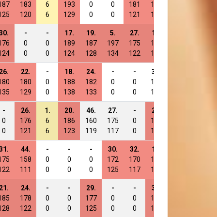
187
183
6
193
0
0
181
185
0
0
125
120
6
129
0
0
121
122
0
0
30.
-
-
17.
19.
5.
27.
17.
13.
21.
176
0
0
189
187
197
175
189
189
185
124
0
0
124
128
134
122
129
134
129
26.
22.
-
18.
24.
-
-
30.
29.
40.
180
180
0
188
182
0
0
176
173
166
135
129
0
138
133
0
0
131
129
128
-
26.
1.
20.
46.
27.
-
28.
30.
-
0
176
6
186
160
175
0
178
172
0
0
121
6
123
119
117
0
126
124
0
31.
44.
-
-
-
30.
32.
18.
12.
13.
175
158
0
0
0
172
170
188
190
193
122
111
0
0
0
125
117
124
121
129
21.
24.
-
-
29.
-
-
38.
-
45.
185
178
0
0
177
0
0
168
0
161
128
122
0
0
125
0
0
119
0
122