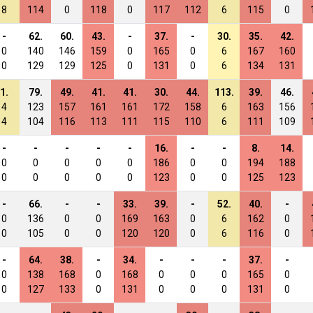
8
114
0
118
0
117
112
6
115
0
-
62.
60.
43.
-
37.
-
30.
35.
42.
0
140
146
159
0
165
0
6
167
160
0
129
129
125
0
131
0
6
134
131
1.
79.
49.
41.
41.
30.
44.
113.
39.
46.
4
123
157
161
161
172
158
6
163
156
4
104
116
113
111
115
110
6
111
109
-
-
-
-
-
16.
-
-
8.
14.
0
0
0
0
0
186
0
0
194
188
0
0
0
0
0
123
0
0
125
123
-
66.
-
-
33.
39.
-
52.
40.
-
0
136
0
0
169
163
0
6
162
0
0
105
0
0
120
120
0
6
116
0
-
64.
38.
-
34.
-
-
-
37.
-
0
138
168
0
168
0
0
0
165
0
0
127
133
0
131
0
0
0
131
0