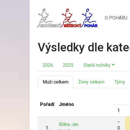
O POHÁRU
Výsledky dle kate
2026
2025
Starší ročníky
Muži celkem
Ženy celkem
Týmy
Pořadí
Jméno
1
-
Bláha Jan
1.
0