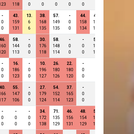
123
118
0
0
0
0
0
0
0
112
-
43.
13.
38.
57.
-
44.
49.
37.
-
0
159
6
168
149
0
158
157
165
0
0
131
6
135
135
0
134
138
131
0
46.
58.
-
30.
58.
-
-
58.
-
-
160
144
0
176
148
0
0
148
0
0
120
113
0
118
114
0
0
112
0
0
-
16.
-
10.
26.
22.
-
-
-
-
0
186
0
196
180
180
0
0
0
0
0
123
0
127
126
120
0
0
0
0
40.
55.
-
27.
54.
37.
-
-
-
-
166
147
0
179
152
165
0
0
0
0
117
106
0
124
114
123
0
0
0
0
-
-
-
34.
71.
46.
48.
51.
-
-
0
0
0
172
135
156
154
155
0
0
0
0
0
138
129
131
129
135
0
0