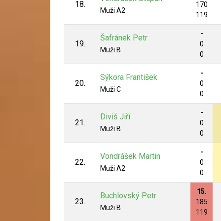
18.
170
Muži A2
119
-
Šafránek Petr
19.
0
Muži B
0
-
Sýkora František
20.
0
Muži C
0
-
Diviš Jiří
21.
0
Muži B
0
-
Vondrášek Martin
22.
0
Muži A2
0
15.
Buchlovský Petr
23.
185
Muži B
119