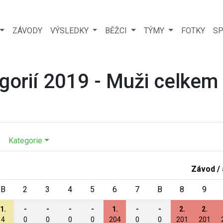
ZÁVODY
VÝSLEDKY
BĚŽCI
TÝMY
FOTKY
SP
gorií 2019 - Muži celkem
Kategorie
Závod /
B
2
3
4
5
6
7
B
8
9
1.
-
-
-
-
1.
-
-
2.
2.
4
0
0
0
0
204
0
0
201
201