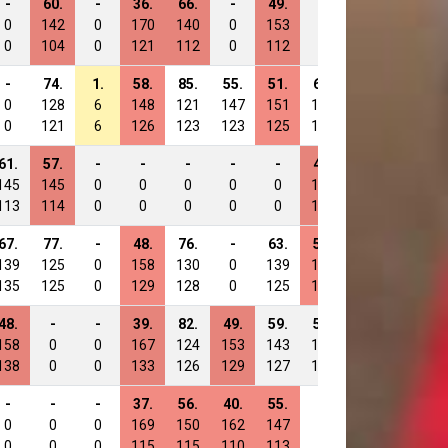
-
60.
-
36.
66.
-
49.
-
-
-
0
142
0
170
140
0
153
0
0
0
0
104
0
121
112
0
112
0
0
0
-
74.
1.
58.
85.
55.
51.
61.
42.
-
0
128
6
148
121
147
151
145
160
0
0
121
6
126
123
123
125
125
124
0
61.
57.
-
-
-
-
-
43.
-
-
145
145
0
0
0
0
0
163
0
0
113
114
0
0
0
0
0
118
0
0
67.
77.
-
48.
76.
-
63.
56.
40.
64.
139
125
0
158
130
0
139
150
162
142
135
125
0
129
128
0
125
131
125
131
48.
-
-
39.
82.
49.
59.
59.
-
-
158
0
0
167
124
153
143
147
0
0
138
0
0
133
126
129
127
129
0
0
-
-
-
37.
56.
40.
55.
-
-
70.
0
0
0
169
150
162
147
0
0
136
0
0
0
115
115
110
113
0
0
110