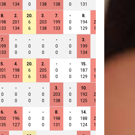
138
134
0
138
138
0
131
0
0
138
8.
2.
20.
3.
7.
-
8.
6.
8.
10.
198
201
6
203
199
0
194
200
194
196
133
134
6
138
133
0
129
129
124
133
7.
-
-
-
-
-
3.
-
-
7.
199
0
0
0
0
0
199
0
0
199
133
0
0
0
0
0
134
0
0
135
5.
4.
20.
2.
-
-
15.
8.
-
14.
201
198
6
205
0
0
187
198
0
192
135
131
6
135
0
0
129
138
0
133
-
-
-
-
3.
-
10.
3.
5.
-
0
0
0
0
203
0
192
203
197
0
0
0
0
0
138
0
125
133
129
0
6.
6.
-
-
8.
-
14.
4.
-
12.
200
196
0
0
198
0
188
202
0
194
135
127
0
0
131
0
124
131
0
131