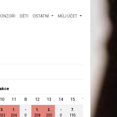
ONZOŘI
DĚTI
OSTATNÍ
MŮJ ÚČET
 akce
10
11
B
12
13
14
15
16
17
18
3.
1.
-
1.
2.
-
7.
-
-
6.
203
204
0
208
205
0
195
0
0
200