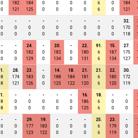
0
182
184
0
0
0
0
6
0
184
0
121
125
0
0
0
0
6
0
121
-
-
-
-
-
-
-
-
-
32.
0
0
0
0
0
0
0
0
0
170
0
0
0
0
0
0
0
0
0
118
-
-
24.
-
20.
-
22.
91.
15.
27.
0
0
182
0
182
0
180
6
187
175
0
0
129
0
134
0
131
6
134
127
1.
28.
23.
-
14.
18.
21.
21.
22.
30.
8
174
183
0
188
184
181
6
180
172
8
121
126
0
125
122
120
6
120
119
1.
-
-
-
-
-
16.
18.
-
-
8
0
0
0
0
0
186
6
0
0
8
0
0
0
0
0
125
6
0
0
-
-
29.
19.
-
-
-
25.
23.
-
0
0
177
183
0
0
0
6
179
0
0
0
123
122
0
0
0
6
119
0