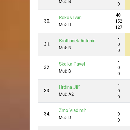
Muži B
0
48.
Rokos Ivan
30.
152
Muži D
127
-
Brothánek Antonín
31.
0
Muži B
0
-
Skalka Pavel
32.
0
Muži B
0
-
Hrdina Jiří
33.
0
Muži A2
0
-
Zrno Vladimír
34.
0
Muži D
0