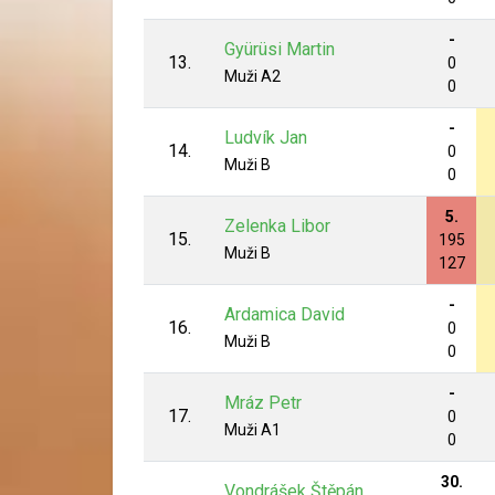
-
Gyürüsi Martin
13.
0
Muži A2
0
-
Ludvík Jan
14.
0
Muži B
0
5.
Zelenka Libor
15.
195
Muži B
127
-
Ardamica David
16.
0
Muži B
0
-
Mráz Petr
17.
0
Muži A1
0
30.
Vondrášek Štěpán