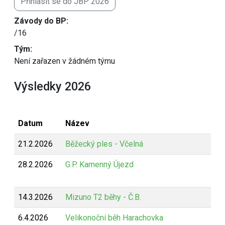
Přihlásit se do JBP 2026
Závody do BP:
/16
Tým:
Není zařazen v žádném týmu
Výsledky 2026
Datum
Název
21.2.2026
Běžecký ples - Včelná
28.2.2026
G.P. Kamenný Újezd
14.3.2026
Mizuno T2 běhy - Č.B.
6.4.2026
Velikonoční běh Harachovka