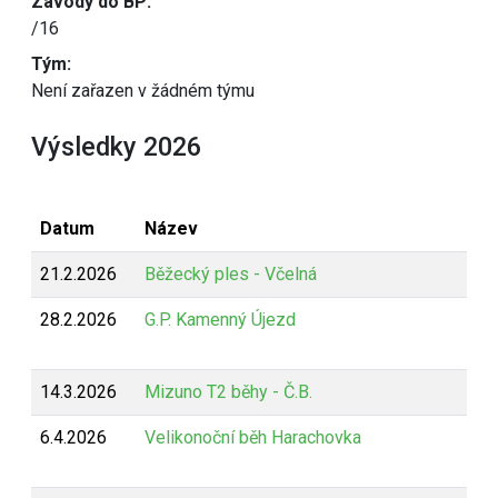
Závody do BP:
/16
Tým:
Není zařazen v žádném týmu
Výsledky 2026
Datum
Název
21.2.2026
Běžecký ples - Včelná
28.2.2026
G.P. Kamenný Újezd
14.3.2026
Mizuno T2 běhy - Č.B.
6.4.2026
Velikonoční běh Harachovka