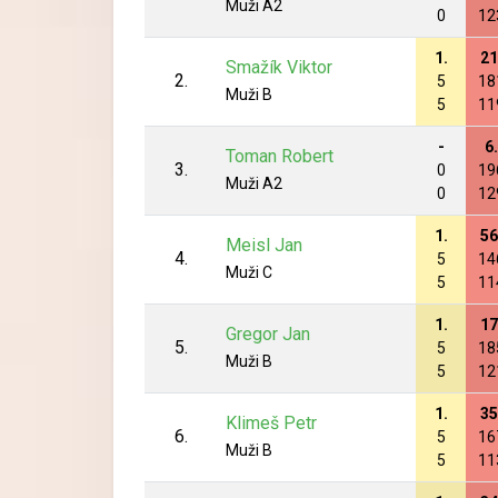
Muži A2
0
12
1.
21
Smažík Viktor
2.
5
18
Muži B
5
11
-
6.
Toman Robert
3.
0
19
Muži A2
0
12
1.
56
Meisl Jan
4.
5
14
Muži C
5
11
1.
17
Gregor Jan
5.
5
18
Muži B
5
12
1.
35
Klimeš Petr
6.
5
16
Muži B
5
11