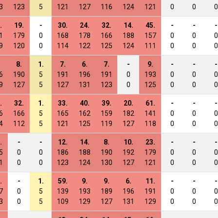
3
123
5
121
127
116
124
121
0
0
0
.
19.
-
30.
24.
32.
14.
45.
-
-
-
1
179
0
168
178
166
188
157
0
0
0
9
120
0
114
122
125
124
111
0
0
0
8.
1.
7.
6.
7.
-
9.
-
-
-
6
190
5
191
196
191
0
193
0
0
0
9
127
5
127
131
123
0
125
0
0
0
.
32.
1.
33.
40.
39.
20.
61.
-
-
-
6
166
5
165
162
159
182
141
0
0
0
4
112
5
121
125
119
127
118
0
0
0
.
-
-
12.
14.
8.
10.
23.
-
-
-
5
0
0
186
188
190
192
179
0
0
0
1
0
0
123
124
130
127
121
0
0
0
.
-
1.
59.
9.
9.
6.
11.
-
-
-
7
0
5
139
193
189
196
191
0
0
0
3
0
5
109
129
127
131
129
0
0
0