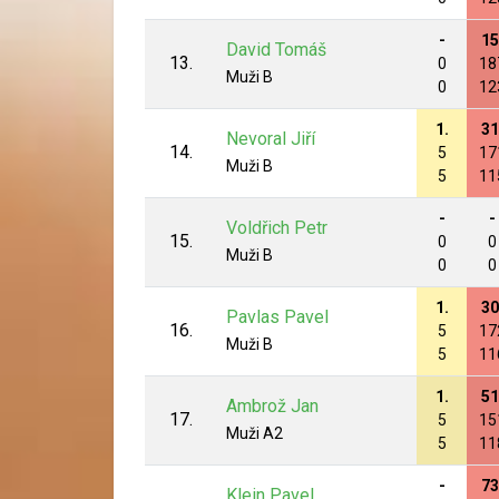
-
15
David Tomáš
13.
0
18
Muži B
0
12
1.
31
Nevoral Jiří
14.
5
17
Muži B
5
11
-
-
Voldřich Petr
15.
0
0
Muži B
0
0
1.
30
Pavlas Pavel
16.
5
17
Muži B
5
11
1.
51
Ambrož Jan
17.
5
15
Muži A2
5
11
-
73
Klein Pavel