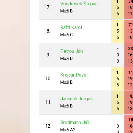
1.
34
Vondrášek Štěpán
7.
5
16
Muži B
5
11
1.
71
Ráftl Karel
8.
5
13
Muži C
5
10
-
33
Petrou Jan
9.
0
16
Muži D
0
13
1.
11
Krejcar Pavel
10.
5
19
Muži B
5
12
1.
4.
Jančúch Jerguš
11.
5
19
Muži B
5
13
-
18
Brodmann Jiří
12.
0
18
Muži A2
0
12