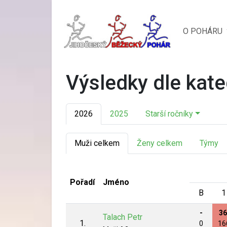
O POHÁRU
Výsledky dle kate
2026
2025
Starší ročníky
Muži celkem
Ženy celkem
Týmy
Pořadí
Jméno
B
1
-
36
Talach Petr
1.
0
16