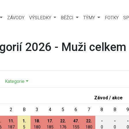
ZÁVODY
VÝSLEDKY
BĚŽCI
TÝMY
FOTKY
SP
gorií 2026 - Muži celkem
Kategorie
Závod / akce
2
B
3
4
5
6
7
8
B
9
.
11.
1.
18.
17.
22.
47.
22.
-
-
-
6
187
5
180
185
176
155
180
0
0
0