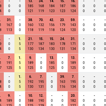
.
-
-
13.
34.
14.
15.
16.
-
-
-
8
0
0
185
168
184
187
186
0
0
0
4
0
0
121
119
123
123
124
0
0
0
.
31.
-
38.
70.
42.
23.
59.
-
-
-
1
167
0
160
132
156
179
143
0
0
0
8
113
0
118
119
118
124
120
0
0
0
.
-
1.
21.
15.
15.
24.
31.
-
-
-
9
0
5
177
187
183
178
171
0
0
0
4
0
5
130
134
130
131
134
0
0
0
.
7.
1.
9.
-
13.
-
13.
-
-
-
1
191
5
189
0
185
0
189
0
0
0
7
125
5
125
0
125
0
125
0
0
0
-
1.
6.
7.
-
39.
7.
-
-
-
8
0
5
192
195
0
163
195
0
0
0
4
0
5
130
131
0
116
134
0
0
0
.
9.
-
10.
12.
-
-
20.
-
-
-
4
189
0
188
190
0
0
182
0
0
0
5
125
0
125
129
0
0
122
0
0
0