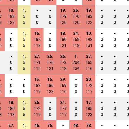
.
10.
1.
-
-
19.
26.
19.
-
-
-
7
188
5
0
0
179
176
183
0
0
0
3
123
5
0
0
120
120
122
0
0
0
.
-
1.
16.
-
18.
34.
10.
-
-
-
1
0
5
182
0
180
168
192
0
0
0
5
0
5
118
0
121
118
131
0
0
0
-
1.
27.
26.
26.
1.
37.
-
-
-
0
5
171
176
172
204
165
0
0
0
0
5
115
121
118
134
116
0
0
0
.
-
-
15.
16.
29.
-
30.
-
-
-
2
0
0
183
186
169
0
172
0
0
0
6
0
0
119
123
116
0
117
0
0
0
.
18.
1.
26.
-
21.
-
17.
-
-
-
1
180
5
172
0
177
0
185
0
0
0
8
118
5
119
0
117
0
123
0
0
0
.
27.
1.
46.
76.
-
48.
78.
-
-
-