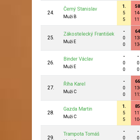
1.
58
Černý Stanislav
24.
5
14
Muži B
5
11
-
64
Zákostelecký František
25.
0
13
Muži E
0
13
-
-
Binder Václav
26.
0
0
Muži E
0
0
-
66
Říha Karel
27.
0
13
Muži C
0
11
1.
85
Gazda Martin
28.
5
11
Muži C
5
10
-
-
Trampota Tomáš
29.
0
0