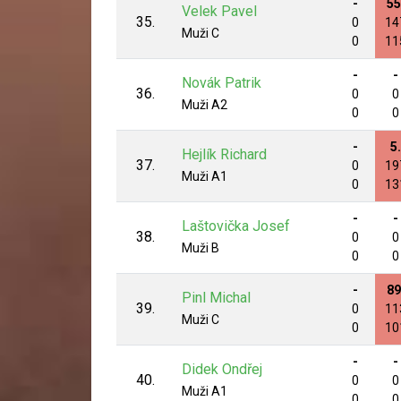
-
55
Velek Pavel
35.
0
14
Muži C
0
11
-
-
Novák Patrik
36.
0
0
Muži A2
0
0
-
5.
Hejlík Richard
37.
0
19
Muži A1
0
13
-
-
Laštovička Josef
38.
0
0
Muži B
0
0
-
89
Pinl Michal
39.
0
11
Muži C
0
10
-
-
Didek Ondřej
40.
0
0
Muži A1
0
0