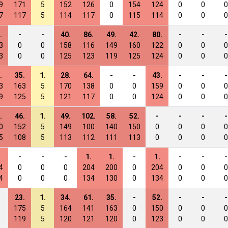
9
171
5
152
126
0
154
124
0
0
0
7
117
5
114
117
0
115
114
0
0
0
.
-
-
40.
86.
49.
42.
80.
-
-
-
3
0
0
158
116
149
160
122
0
0
0
3
0
0
125
123
119
125
124
0
0
0
.
35.
1.
28.
64.
-
-
43.
-
-
-
3
163
5
170
138
0
0
159
0
0
0
9
125
5
121
117
0
0
124
0
0
0
.
46.
1.
49.
102.
58.
52.
-
-
-
-
0
152
5
149
100
140
150
0
0
0
0
5
108
5
113
112
111
113
0
0
0
0
-
-
-
1.
1.
-
1.
-
-
-
4
0
0
0
204
200
0
204
0
0
0
4
0
0
0
134
130
0
134
0
0
0
23.
1.
34.
61.
35.
-
52.
-
-
-
175
5
164
141
163
0
150
0
0
0
119
5
120
121
120
0
123
0
0
0