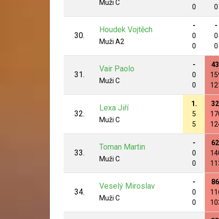
Muži C
0
0
-
-
Houdek Vojtěch
30.
0
0
Muži A2
0
0
-
43
Vair Paolo
31.
0
15
Muži C
0
12
1.
32
Lexa Jiří
32.
5
17
Muži C
5
12
-
62
Toman Martin
33.
0
14
Muži C
0
11
-
86
Veselý Miroslav
34.
0
11
Muži C
0
10