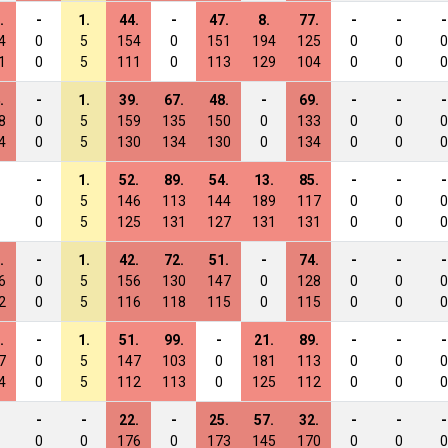
.
-
1.
44.
-
47.
8.
77.
-
-
-
4
0
5
154
0
151
194
125
0
0
0
1
0
5
111
0
113
129
104
0
0
0
.
-
1.
39.
67.
48.
-
69.
-
-
-
8
0
5
159
135
150
0
133
0
0
0
4
0
5
130
134
130
0
134
0
0
0
-
1.
52.
89.
54.
13.
85.
-
-
-
0
5
146
113
144
189
117
0
0
0
0
5
125
131
127
131
131
0
0
0
.
-
1.
42.
72.
51.
-
74.
-
-
-
6
0
5
156
130
147
0
128
0
0
0
2
0
5
116
118
115
0
115
0
0
0
.
-
1.
51.
99.
-
21.
89.
-
-
-
7
0
5
147
103
0
181
113
0
0
0
4
0
5
112
113
0
125
112
0
0
0
-
-
22.
-
25.
57.
32.
-
-
-
0
0
176
0
173
145
170
0
0
0