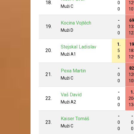
18.
0
12
Muži C
0
10
-
69
Kocina Vojtěch
19.
0
13
Muži D
0
12
1.
19
Stejskal Ladislav
20.
5
18
Muži A1
5
12
-
82
Pexa Martin
21.
0
12
Muži C
0
10
-
1.
Vaš David
22.
0
20
Muži A2
0
13
-
-
Kaiser Tomáš
23.
0
0
Muži C
0
0