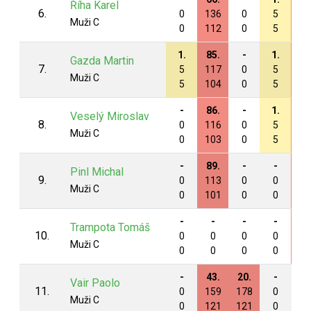
Říha Karel
6.
0
136
0
5
15
Muži C
0
112
0
5
11
1.
85.
-
1.
51
Gazda Martin
7.
5
117
0
5
14
Muži C
5
104
0
5
11
-
86.
-
1.
53
Veselý Miroslav
8.
0
116
0
5
14
Muži C
0
103
0
5
11
-
89.
-
-
54
Pinl Michal
9.
0
113
0
0
14
Muži C
0
101
0
0
11
-
-
-
-
22
Trampota Tomáš
10.
0
0
0
0
17
Muži C
0
0
0
0
12
-
43.
20.
-
-
Vair Paolo
11.
0
159
178
0
0
Muži C
0
121
121
0
0