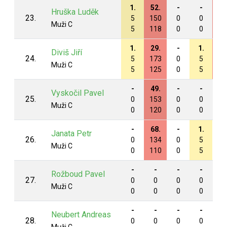
1.
52.
-
-
29
Hruška Luděk
23.
5
150
0
0
16
Muži C
5
118
0
0
12
1.
29.
-
1.
57
Diviš Jiří
24.
5
173
0
5
14
Muži C
5
125
0
5
10
-
49.
-
-
-
Vyskočil Pavel
25.
0
153
0
0
0
Muži C
0
120
0
0
0
-
68.
-
1.
-
Janata Petr
26.
0
134
0
5
0
Muži C
0
110
0
5
0
-
-
-
-
-
Rožboud Pavel
27.
0
0
0
0
0
Muži C
0
0
0
0
0
-
-
-
-
-
Neubert Andreas
28.
0
0
0
0
0