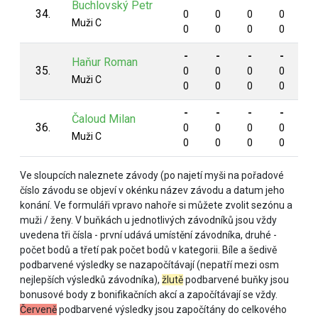
Buchlovský Petr
34.
0
0
0
0
0
Muži C
0
0
0
0
0
-
-
-
-
-
Haňur Roman
35.
0
0
0
0
0
Muži C
0
0
0
0
0
-
-
-
-
-
Čaloud Milan
36.
0
0
0
0
0
Muži C
0
0
0
0
0
Ve sloupcích naleznete závody (po najetí myši na pořadové
číslo závodu se objeví v okénku název závodu a datum jeho
konání. Ve formuláři vpravo nahoře si můžete zvolit sezónu a
muži / ženy. V buňkách u jednotlivých závodníků jsou vždy
uvedena tři čísla - první udává umístění závodníka, druhé -
počet bodů a třetí pak počet bodů v kategorii. Bíle a šedivě
podbarvené výsledky se nazapočítávají (nepatří mezi osm
nejlepších výsledků závodníka),
žlutě
podbarvené buňky jsou
bonusové body z bonifikačních akcí a započítávají se vždy.
Červeně
podbarvené výsledky jsou započítány do celkového