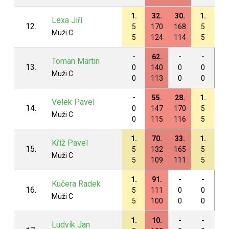
1.
32.
30.
1.
-
Lexa Jiří
12.
5
170
168
5
0
Muži C
5
124
114
5
0
-
62.
-
-
37
Toman Martin
13.
0
140
0
0
16
Muži C
0
113
0
0
11
-
55.
28.
1.
-
Velek Pavel
14.
0
147
170
5
0
Muži C
0
115
116
5
0
1.
70.
33.
1.
-
Kříž Pavel
15.
5
132
165
5
0
Muži C
5
109
111
5
0
1.
91.
-
-
56
Kučera Radek
16.
5
111
0
0
14
Muži C
5
100
0
0
10
1.
10.
-
-
-
Ludvík Jan