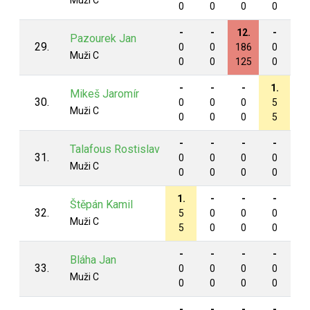
Muži C
0
0
0
0
0
-
-
12.
-
-
Pazourek Jan
29.
0
0
186
0
0
Muži C
0
0
125
0
0
-
-
-
1.
-
Mikeš Jaromír
30.
0
0
0
5
0
Muži C
0
0
0
5
0
-
-
-
-
-
Talafous Rostislav
31.
0
0
0
0
0
Muži C
0
0
0
0
0
1.
-
-
-
-
Štěpán Kamil
32.
5
0
0
0
0
Muži C
5
0
0
0
0
-
-
-
-
-
Bláha Jan
33.
0
0
0
0
0
Muži C
0
0
0
0
0
-
-
-
-
-