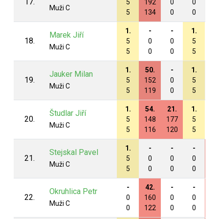
17.
5
192
0
0
0
Muži C
5
134
0
0
0
1.
-
-
1.
-
Marek Jiří
18.
5
0
0
5
0
Muži C
5
0
0
5
0
1.
50.
-
1.
-
Jauker Milan
19.
5
152
0
5
0
Muži C
5
119
0
5
0
1.
54.
21.
1.
-
Študlar Jiří
20.
5
148
177
5
0
Muži C
5
116
120
5
0
1.
-
-
-
45
Stejskal Pavel
21.
5
0
0
0
15
Muži C
5
0
0
0
11
-
42.
-
-
23
Okruhlica Petr
22.
0
160
0
0
17
Muži C
0
122
0
0
12