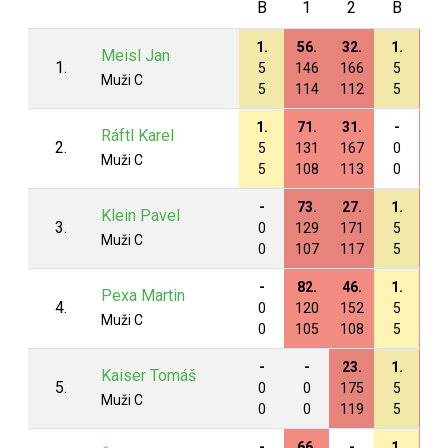
B
1
2
B
3
1.
56.
32.
1.
33
Meisl Jan
1.
5
146
166
5
16
Muži C
5
114
112
5
12
1.
71.
31.
-
38
Ráftl Karel
2.
5
131
167
0
16
Muži C
5
108
113
0
11
-
73.
27.
1.
46
Klein Pavel
3.
0
129
171
5
15
Muži C
0
107
117
5
11
-
82.
46.
1.
49
Pexa Martin
4.
0
120
152
5
14
Muži C
0
105
108
5
11
-
-
23.
1.
34
Kaiser Tomáš
5.
0
0
175
5
16
Muži C
0
0
119
5
12
-
66.
-
1.
42