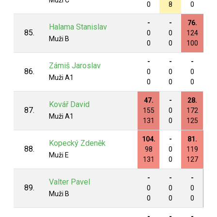
Muži C
0
8
0
0
-
-
76.
87
Halama Stanislav
85.
0
0
124
11
Muži B
0
0
100
9
-
-
-
-
Zámiš Jaroslav
86.
0
0
0
0
Muži A1
0
0
0
0
47.
-
28.
-
Kovář David
87.
155
0
172
0
Muži A1
131
0
125
0
104.
-
81.
86
Kopecký Zdeněk
88.
98
0
119
12
Muži E
131
0
127
13
-
-
-
85
Valter Pavel
89.
0
0
0
12
Muži B
0
0
0
9
-
-
-
-