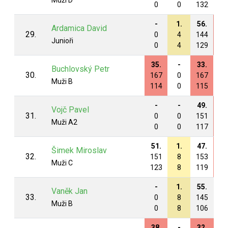
Muži D
0
0
132
13
-
1.
56.
48
Ardamica David
29.
0
4
144
15
Junioři
0
4
129
13
35.
-
33.
-
Buchlovský Petr
30.
167
0
167
0
Muži B
114
0
115
0
-
-
49.
44
Vojč Pavel
31.
0
0
151
16
Muži A2
0
0
117
11
51.
1.
47.
45
Šimek Miroslav
32.
151
8
153
16
Muži C
123
8
119
12
-
1.
55.
-
Vaněk Jan
33.
0
8
145
0
Muži B
0
8
106
0
38.
-
32.
32