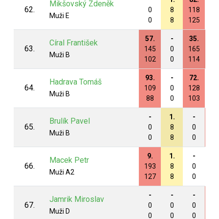
Mikšovský Zdeněk
62.
0
8
118
0
Muži E
0
8
125
0
57.
-
35.
35
Círal František
63.
145
0
165
17
Muži B
102
0
114
11
93.
-
72.
-
Hadrava Tomáš
64.
109
0
128
0
Muži B
88
0
103
0
-
1.
-
60
Brulík Pavel
65.
0
8
0
14
Muži B
0
8
0
11
9.
1.
-
-
Macek Petr
66.
193
8
0
0
Muži A2
127
8
0
0
-
-
-
34
Jamrik Miroslav
67.
0
0
0
17
Muži D
0
0
0
13