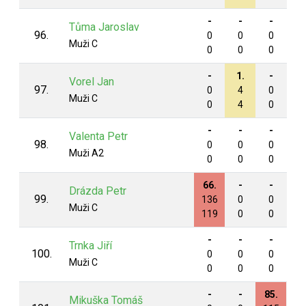
-
-
-
-
Tůma Jaroslav
96.
0
0
0
0
Muži C
0
0
0
0
-
1.
-
-
Vorel Jan
97.
0
4
0
0
Muži C
0
4
0
0
-
-
-
-
Valenta Petr
98.
0
0
0
0
Muži A2
0
0
0
0
66.
-
-
-
Drázda Petr
99.
136
0
0
0
Muži C
119
0
0
0
-
-
-
-
Trnka Jiří
100.
0
0
0
0
Muži C
0
0
0
0
-
-
85.
-
Mikuška Tomáš