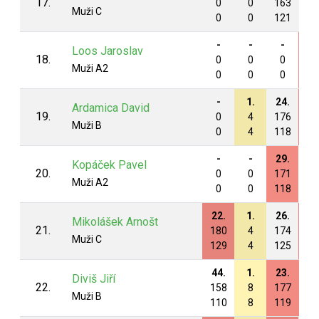
17.
0
0
163
0
Muži C
0
0
121
0
-
-
-
21
Loos Jaroslav
18.
0
0
0
18
Muži A2
0
0
0
12
-
1.
24.
25
Ardamica David
19.
0
4
176
18
Muži B
0
4
118
12
-
-
29.
-
Kopáček Pavel
20.
0
0
171
0
Muži A2
0
0
118
0
22.
1.
26.
24
Mikolášek Arnošt
21.
180
4
174
18
Muži C
129
4
125
13
44.
1.
23.
37
Diviš Jiří
22.
158
8
177
16
Muži B
110
8
119
11