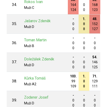
Rokos Ivan
34.
164
0
168
17
Muži C
124
0
123
13
-
1.
48.
-
Jašarov Zdeněk
35.
0
8
152
0
Muži D
0
8
127
0
-
-
-
59
Toman Martin
36.
0
0
0
14
Muži B
0
0
0
11
-
-
54.
56
Doležálek Zdeněk
37.
0
0
146
15
Muži D
0
0
125
13
103.
1.
71.
72
Kůrka Tomáš
38.
99
8
129
13
Muži A2
109
8
111
11
-
-
-
-
Zoderer Josef
39.
0
0
0
0
Muži D
0
0
0
0