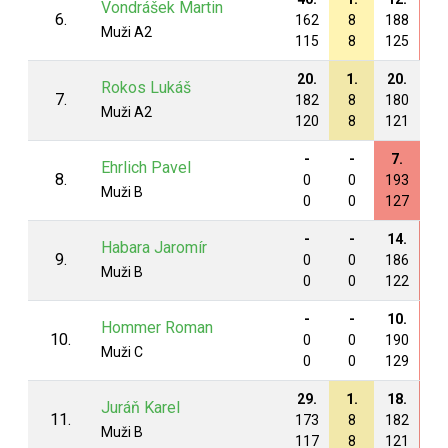
Vondrášek Martin
6.
162
8
188
19
Muži A2
115
8
125
12
20.
1.
20.
18
Rokos Lukáš
7.
182
8
180
18
Muži A2
120
8
121
12
-
-
7.
12
Ehrlich Pavel
8.
0
0
193
19
Muži B
0
0
127
13
-
-
14.
7.
Habara Jaromír
9.
0
0
186
19
Muži B
0
0
122
13
-
-
10.
10
Hommer Roman
10.
0
0
190
19
Muži C
0
0
129
13
29.
1.
18.
17
Juráň Karel
11.
173
8
182
18
Muži B
117
8
121
12