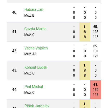
-
-
-
67
Habara Jan
40.
0
0
0
13
Muži B
0
0
0
10
-
1.
65.
61
Gazda Martin
41.
0
8
135
14
Muži C
0
8
115
12
-
-
69.
-
Vácha Vojtěch
42.
0
0
131
0
Muži A1
0
0
121
0
-
1.
-
68
Kohout Luděk
43.
0
8
0
13
Muži C
0
8
0
12
-
-
61.
50
Pinl Michal
44.
0
0
139
15
Muži C
0
0
118
12
-
1.
-
4.
Píšek Jaroslav