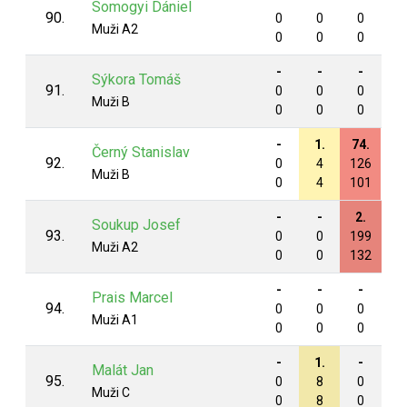
Somogyi Dániel
90.
0
0
0
0
Muži A2
0
0
0
0
-
-
-
-
Sýkora Tomáš
91.
0
0
0
0
Muži B
0
0
0
0
-
1.
74.
-
Černý Stanislav
92.
0
4
126
0
Muži B
0
4
101
0
-
-
2.
3.
Soukup Josef
93.
0
0
199
20
Muži A2
0
0
132
13
-
-
-
-
Prais Marcel
94.
0
0
0
0
Muži A1
0
0
0
0
-
1.
-
-
Malát Jan
95.
0
8
0
0
Muži C
0
8
0
0