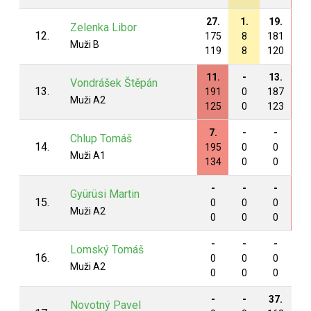
27.
1.
19.
16
Zelenka Libor
12.
175
8
181
19
Muži B
119
8
120
13
11.
-
13.
9.
Vondrášek Štěpán
13.
191
0
187
19
Muži A2
125
0
123
12
7.
-
-
5.
Chlup Tomáš
14.
195
0
0
20
Muži A1
134
0
0
13
-
-
-
26
Gyürüsi Martin
15.
0
0
0
18
Muži A2
0
0
0
12
-
-
-
-
Lomský Tomáš
16.
0
0
0
0
Muži A2
0
0
0
0
-
-
37.
-
Novotný Pavel