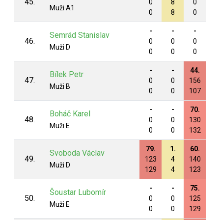
45.
0
8
0
20
Muži A1
0
8
0
13
-
-
-
-
Semrád Stanislav
46.
0
0
0
0
Muži D
0
0
0
0
-
-
44.
46
Bílek Petr
47.
0
0
156
16
Muži B
0
0
107
11
-
-
70.
77
Boháč Karel
48.
0
0
130
12
Muži E
0
0
132
13
79.
1.
60.
-
Svoboda Václav
49.
123
4
140
0
Muži D
129
4
123
0
-
-
75.
83
Šoustar Lubomír
50.
0
0
125
12
Muži E
0
0
129
13