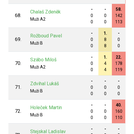
-
-
58.
-
Chalaš Zdeněk
68.
0
0
142
0
Muži A2
0
0
113
0
-
1.
-
-
Rožboud Pavel
69.
0
8
0
0
Muži B
0
8
0
0
-
1.
22.
8.
Szábo Miloš
70.
0
4
178
19
Muži A2
0
4
119
13
-
-
-
-
Zdvihal Lukáš
71.
0
0
0
0
Muži B
0
0
0
0
-
-
40.
-
Holeček Martin
72.
0
0
160
0
Muži B
0
0
110
0
-
-
-
-
Stejskal Ladislav