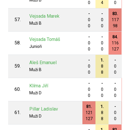
Muži B
0
4
0
12
-
-
83.
-
Vejsada Marek
57.
0
0
117
0
Muži B
0
0
98
0
-
-
84.
-
Vejsada Tomáš
58.
0
0
116
0
Junioři
0
0
127
0
-
1.
-
-
Aleš Emanuel
59.
0
8
0
0
Muži B
0
8
0
0
-
-
-
38
Klíma Jiří
60.
0
0
0
16
Muži D
0
0
0
13
81.
1.
-
62
Pillar Ladislav
61.
121
8
0
14
Muži D
127
8
0
12
-
1.
82.
-