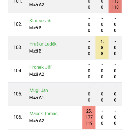
101.
0
0
115
0
Muži A2
0
0
110
0
-
-
-
-
Klosse Jiří
102.
0
0
0
0
Muži B
0
0
0
0
-
1.
-
-
Hruška Luděk
103.
0
8
0
0
Muži B
0
8
0
0
-
-
-
-
Hronek Jiří
104.
0
0
0
0
Muži A2
0
0
0
0
-
-
-
-
Mügl Jan
105.
0
0
0
0
Muži A1
0
0
0
0
25.
-
-
-
Macek Tomáš
106.
177
0
0
0
Muži A2
119
0
0
0