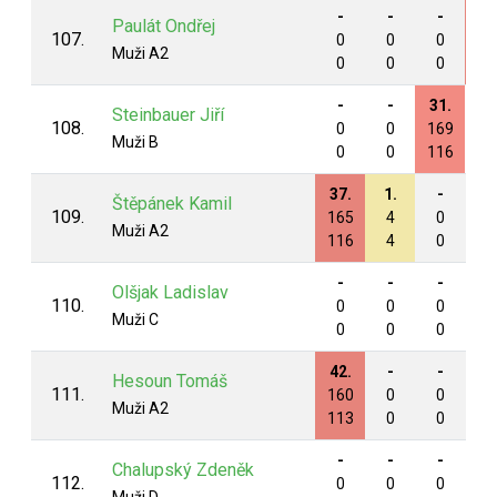
-
-
-
31
Paulát Ondřej
107.
0
0
0
17
Muži A2
0
0
0
12
-
-
31.
-
Steinbauer Jiří
108.
0
0
169
0
Muži B
0
0
116
0
37.
1.
-
-
Štěpánek Kamil
109.
165
4
0
0
Muži A2
116
4
0
0
-
-
-
-
Olšjak Ladislav
110.
0
0
0
0
Muži C
0
0
0
0
42.
-
-
-
Hesoun Tomáš
111.
160
0
0
0
Muži A2
113
0
0
0
-
-
-
-
Chalupský Zdeněk
112.
0
0
0
0