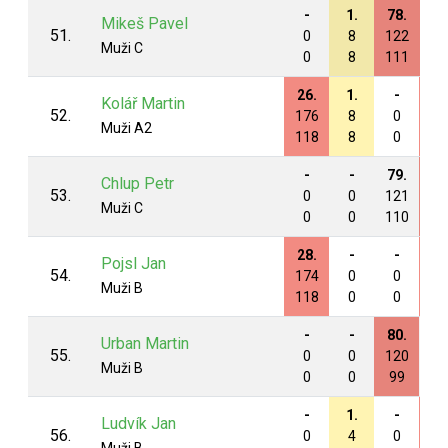
-
1.
78.
79
Mikeš Pavel
51.
0
8
122
12
Muži C
0
8
111
12
26.
1.
-
6.
Kolář Martin
52.
176
8
0
20
Muži A2
118
8
0
13
-
-
79.
82
Chlup Petr
53.
0
0
121
12
Muži C
0
0
110
12
28.
-
-
33
Pojsl Jan
54.
174
0
0
17
Muži B
118
0
0
12
-
-
80.
-
Urban Martin
55.
0
0
120
0
Muži B
0
0
99
0
-
1.
-
29
Ludvík Jan
56.
0
4
0
17