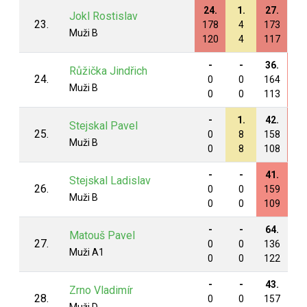
24.
1.
27.
70
Jokl Rostislav
23.
178
4
173
13
Muži B
120
4
117
10
-
-
36.
28
Růžička Jindřich
24.
0
0
164
17
Muži B
0
0
113
12
-
1.
42.
39
Stejskal Pavel
25.
0
8
158
16
Muži B
0
8
108
11
-
-
41.
27
Stejskal Ladislav
26.
0
0
159
17
Muži B
0
0
109
12
-
-
64.
51
Matouš Pavel
27.
0
0
136
15
Muži A1
0
0
122
12
-
-
43.
40
Zrno Vladimír
28.
0
0
157
16