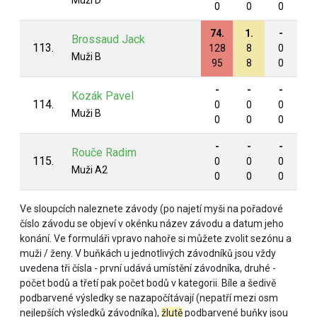
Muži D
0
0
0
0
74.
1.
-
-
Brossaud Jack
113.
128
8
0
0
Muži B
95
8
0
0
-
-
-
-
Kozák Pavel
114.
0
0
0
0
Muži B
0
0
0
0
-
-
-
-
Rouče Radim
115.
0
0
0
0
Muži A2
0
0
0
0
Ve sloupcích naleznete závody (po najetí myši na pořadové
číslo závodu se objeví v okénku název závodu a datum jeho
konání. Ve formuláři vpravo nahoře si můžete zvolit sezónu a
muži / ženy. V buňkách u jednotlivých závodníků jsou vždy
uvedena tři čísla - první udává umístění závodníka, druhé -
počet bodů a třetí pak počet bodů v kategorii. Bíle a šedivě
podbarvené výsledky se nazapočítávají (nepatří mezi osm
nejlepších výsledků závodníka),
žlutě
podbarvené buňky jsou