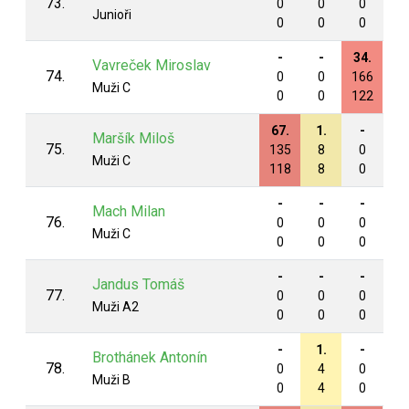
73.
0
0
0
0
Junioři
0
0
0
0
-
-
34.
-
Vavreček Miroslav
74.
0
0
166
0
Muži C
0
0
122
0
67.
1.
-
-
Maršík Miloš
75.
135
8
0
0
Muži C
118
8
0
0
-
-
-
-
Mach Milan
76.
0
0
0
0
Muži C
0
0
0
0
-
-
-
-
Jandus Tomáš
77.
0
0
0
0
Muži A2
0
0
0
0
-
1.
-
-
Brothánek Antonín
78.
0
4
0
0
Muži B
0
4
0
0