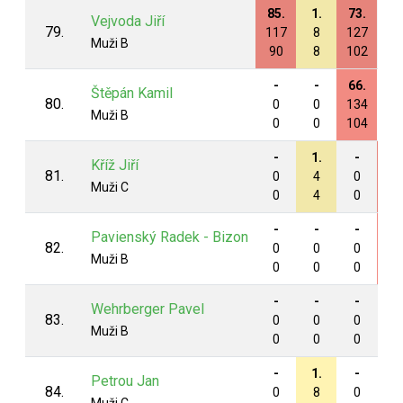
85.
1.
73.
-
Vejvoda Jiří
79.
117
8
127
0
Muži B
90
8
102
0
-
-
66.
-
Štěpán Kamil
80.
0
0
134
0
Muži B
0
0
104
0
-
1.
-
69
Kříž Jiří
81.
0
4
0
13
Muži C
0
4
0
12
-
-
-
65
Pavienský Radek - Bizon
82.
0
0
0
14
Muži B
0
0
0
10
-
-
-
-
Wehrberger Pavel
83.
0
0
0
0
Muži B
0
0
0
0
-
1.
-
-
Petrou Jan
84.
0
8
0
0