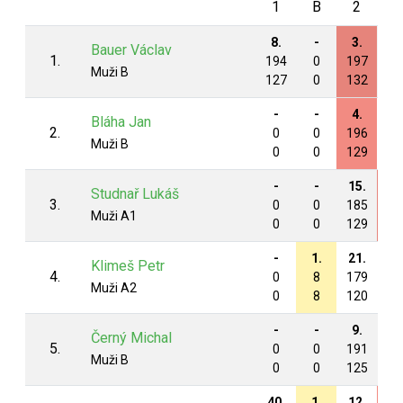
1
B
2
3
8.
-
3.
-
Bauer Václav
1.
194
0
197
0
Muži B
127
0
132
0
-
-
4.
-
Bláha Jan
2.
0
0
196
0
Muži B
0
0
129
0
-
-
15.
14
Studnař Lukáš
3.
0
0
185
19
Muži A1
0
0
129
13
-
1.
21.
13
Klimeš Petr
4.
0
8
179
19
Muži A2
0
8
120
12
-
-
9.
15
Černý Michal
5.
0
0
191
19
Muži B
0
0
125
13
40.
1.
12.
11