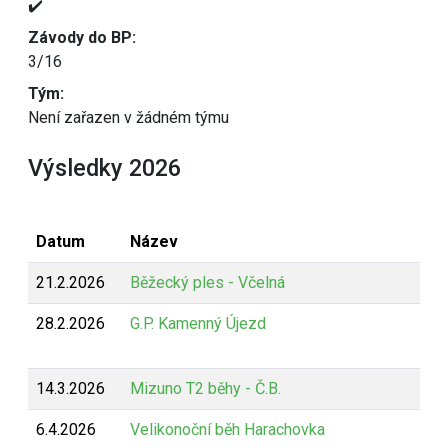
✔️
Závody do BP:
3/16
Tým:
Není zařazen v žádném týmu
Výsledky 2026
Datum
Název
21.2.2026
Běžecký ples - Včelná
28.2.2026
G.P. Kamenný Újezd
14.3.2026
Mizuno T2 běhy - Č.B.
6.4.2026
Velikonoční běh Harachovka