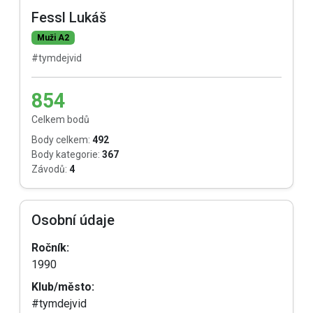
Fessl Lukáš
Muži A2
#tymdejvid
854
Celkem bodů
Body celkem:
492
Body kategorie:
367
Závodů:
4
Osobní údaje
Ročník:
1990
Klub/město:
#tymdejvid