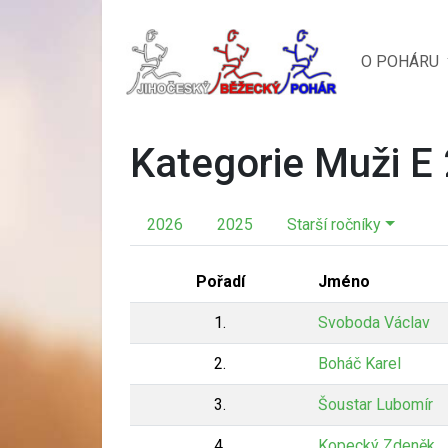
O POHÁRU
Kategorie Muži E
2026
2025
Starší ročníky
Pořadí
Jméno
1.
Svoboda Václav
2.
Boháč Karel
3.
Šoustar Lubomír
4.
Kopecký Zdeněk