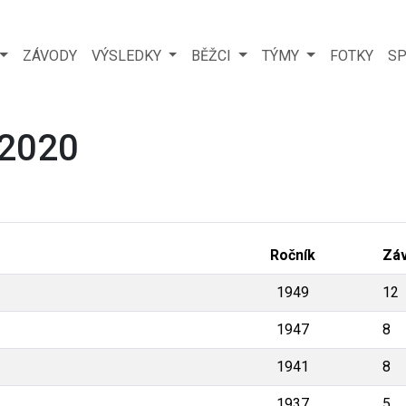
ZÁVODY
VÝSLEDKY
BĚŽCI
TÝMY
FOTKY
SP
 2020
Ročník
Zá
1949
12
1947
8
1941
8
1937
5