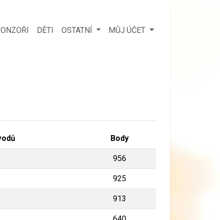
ONZOŘI
DĚTI
OSTATNÍ
MŮJ ÚČET
vodů
Body
956
925
913
640