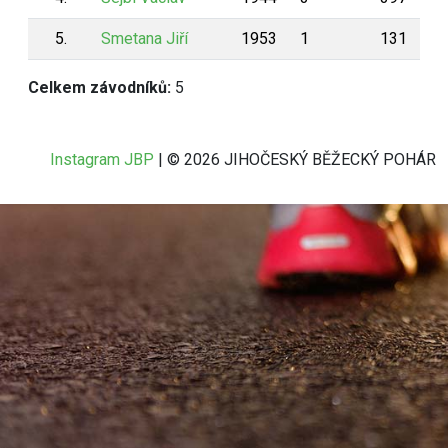
5.
Smetana Jiří
1953
1
131
Celkem závodníků:
5
Instagram JBP
| © 2026 JIHOČESKÝ BĚŽECKÝ POHÁR