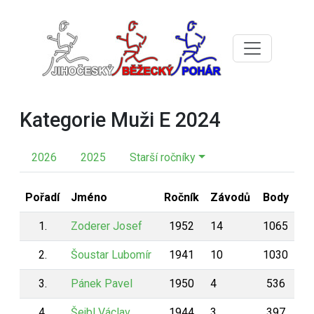
Kategorie Muži E 2024
2026
2025
Starší ročníky
Pořadí
Jméno
Ročník
Závodů
Body
1.
Zoderer Josef
1952
14
1065
2.
Šoustar Lubomír
1941
10
1030
3.
Pánek Pavel
1950
4
536
4.
Šejbl Václav
1944
3
397