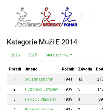
Kategorie Muži E 2014
2026
2025
Starší ročníky
Pořadí
Jméno
Ročník
Závodů
Body
1.
Šoustar Lubomír
1941
12
270
2.
Putschögl Jaroslav
1939
5
148
3.
Palkovič Vladislav
1939
3
89
4.
Kopecký Zdeněk
1937
2
57