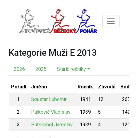
Kategorie Muži E 2013
2026
2025
Starší ročníky
Pořadí
Jméno
Ročník
Závodů
Body
1.
Šoustar Lubomír
1941
12
263
2.
Palkovič Vladislav
1939
5
149
3.
Putschögl Jaroslav
1939
4
121