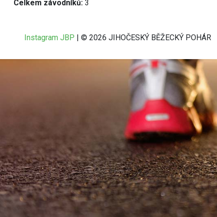
Celkem závodníků:
3
Instagram JBP
| © 2026 JIHOČESKÝ BĚŽECKÝ POHÁR