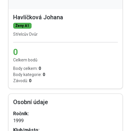
Havlíčková Johana
Ženy A1
Střelcův Dvůr
0
Celkem bodů
Body celkem:
0
Body kategorie:
0
Závodů:
0
Osobní údaje
Ročník:
1999
Klub/město: