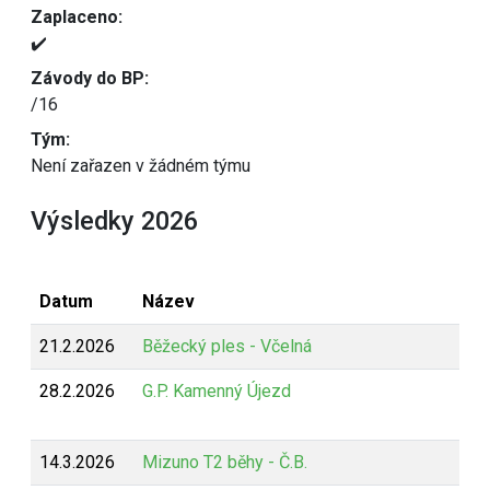
Zaplaceno:
✔️
Závody do BP:
/16
Tým:
Není zařazen v žádném týmu
Výsledky 2026
Datum
Název
21.2.2026
Běžecký ples - Včelná
28.2.2026
G.P. Kamenný Újezd
14.3.2026
Mizuno T2 běhy - Č.B.